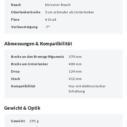
Reach
Kürzerer Reach
Oberlenkerbreite
3 cm schmaler als Unterlenker
Flare
6 Grad
Vorbausteigung
-7°
Abmessungen & Kompatibilität
Breite an den Bremsgriffgummis
370 mm
Breite am Unterlenker
400 mm
Drop
124 mm
Stack
412 mm
Kompatibilität
Nur mit elektronischer
Schaltung
Gewicht & Optik
Gewicht
295 g