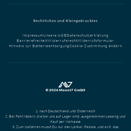
Rechtliches und Kleingedrucktes
Impressum
Unsere AGB
Datenschutzerklärung
Barrierefreiheit
Widerrufsrecht
Widerrufsformular
Hinweis zur Batterieentsorgung
Cookie-Zustimmung ändern
© 2026 Mount7 GmbH
1. nach Deutschland und Österreich
2. Bei Fahrrädern, die bei uns auf Lager sind, ausgenommen Leasing und
Kauf per Vorkasse
3. Zum losfahren musst Du nur den Lenker, Pedale, und evtl. das