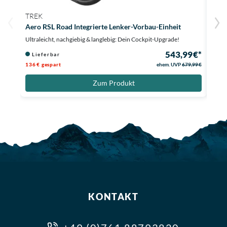
TREK
BON
Aero RSL Road Integrierte Lenker-Vorbau-Einheit
Elit
Ultraleicht, nachgiebig & langlebig: Dein Cockpit-Upgrade!
Optim
543,99 €*
Lieferbar
Li
136 € gespart
ehem. UVP
679,99 €
Zum Produkt
KONTAKT