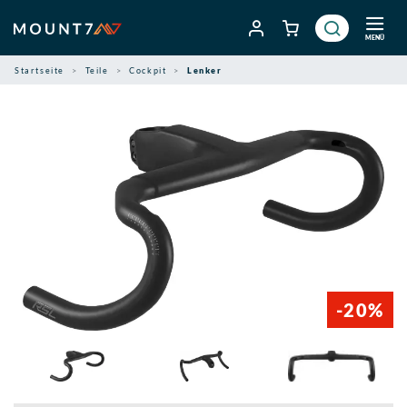
Zum
Inhalt
MENÜ
springen
Startseite
Teile
Cockpit
Lenker
-20%