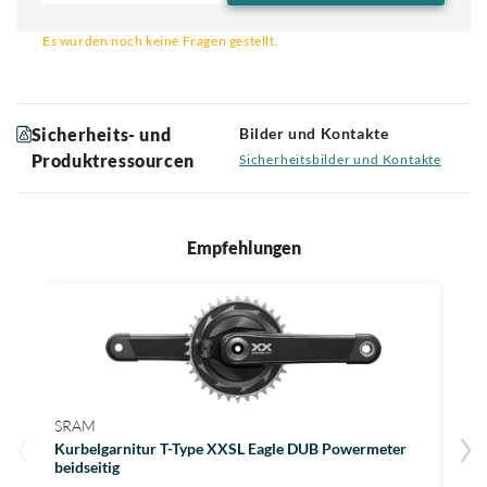
Email für Benachrichtigung
Es wurden noch keine Fragen gestellt.
Sicherheits- und
Bilder und Kontakte
Produktressourcen
Sicherheitsbilder und Kontakte
Empfehlungen
SRAM
SRA
Kurbelgarnitur T-Type XXSL Eagle DUB Powermeter
Kurb
beidseitig
X-Ran