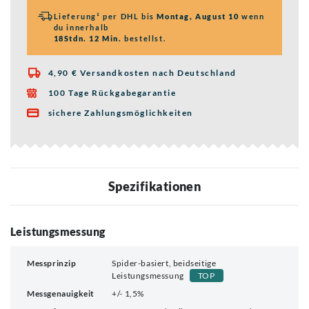
Lieferung¹ per DHL bis
Montag, August 10
wenn
du innerhalb
18Stdn. 12 Min.
bestellst.
4,90 € Versandkosten nach Deutschland

100 Tage Rückgabegarantie

sichere Zahlungsmöglichkeiten

Spezifikationen
Leistungsmessung
Messprinzip
Spider-basiert, beidseitige
Leistungsmessung
TOP
Messgenauigkeit
+/- 1,5%