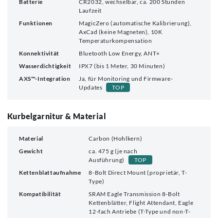
Batterie
CR2032, wechselbar, ca. 200 Stunden
Laufzeit
Funktionen
MagicZero (automatische Kalibrierung),
AxCad (keine Magneten), 10K
Temperaturkompensation
Konnektivität
Bluetooth Low Energy, ANT+
Wasserdichtigkeit
IPX7 (bis 1 Meter, 30 Minuten)
AXS™-Integration
Ja, für Monitoring und Firmware-
Updates
TOP
Kurbelgarnitur & Material
Material
Carbon (Hohlkern)
Gewicht
ca. 475 g (je nach
Ausführung)
TOP
Kettenblattaufnahme
8-Bolt Direct Mount (proprietär, T-
Type)
Kompatibilität
SRAM Eagle Transmission 8-Bolt
Kettenblätter, Flight Attendant, Eagle
12-fach Antriebe (T-Type und non-T-