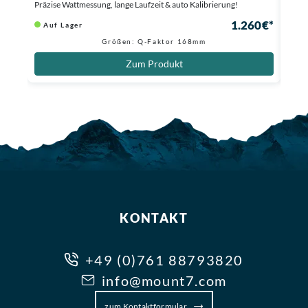
Präzise Wattmessung, lange Laufzeit & auto Kalibrierung!
Au
1.260 €*
Auf Lager
Größen: Q-Faktor 168mm
Zum Produkt
KONTAKT
+49 (0)761 88793820
info@mount7.com
zum Kontaktformular