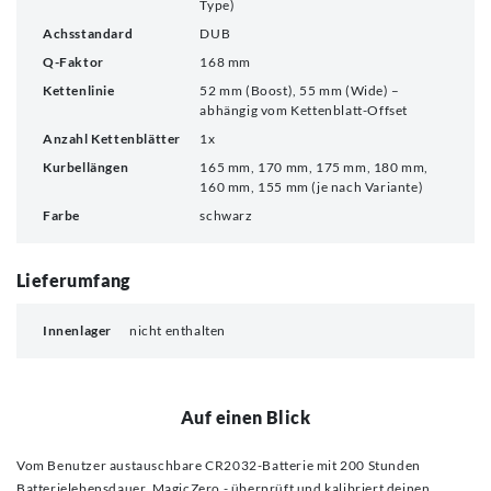
Type)
Achsstandard
DUB
Q-Faktor
168 mm
Kettenlinie
52 mm (Boost), 55 mm (Wide) –
abhängig vom Kettenblatt-Offset
Anzahl Kettenblätter
1x
Kurbellängen
165 mm, 170 mm, 175 mm, 180 mm,
160 mm, 155 mm (je nach Variante)
Farbe
schwarz
Lieferumfang
Innenlager
nicht enthalten
Auf einen Blick
Vom Benutzer austauschbare CR2032-Batterie mit 200 Stunden
Batterielebensdauer, MagicZero - überprüft und kalibriert deinen