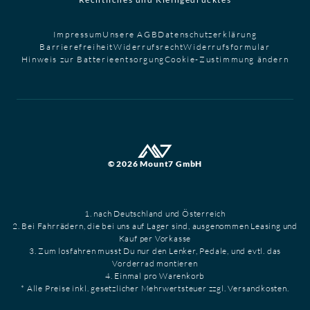
Impressum
Unsere AGB
Datenschutzerklärung
Barrierefreiheit
Widerrufsrecht
Widerrufsformular
Hinweis zur Batterieentsorgung
Cookie-Zustimmung ändern
© 2026 Mount7 GmbH
1. nach Deutschland und Österreich
2. Bei Fahrrädern, die bei uns auf Lager sind, ausgenommen Leasing und
Kauf per Vorkasse
3. Zum losfahren musst Du nur den Lenker, Pedale, und evtl. das
Vorderrad montieren
4. Einmal pro Warenkorb
* Alle Preise inkl. gesetzlicher Mehrwertsteuer zzgl. Versandkosten.