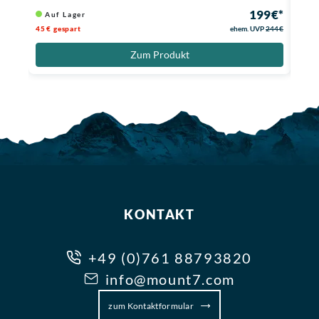
199 €*
Auf Lager
Au
45 € gespart
ehem. UVP
244 €
39,01
Zum Produkt
KONTAKT
+49 (0)761 88793820
info@mount7.com
zum Kontaktformular