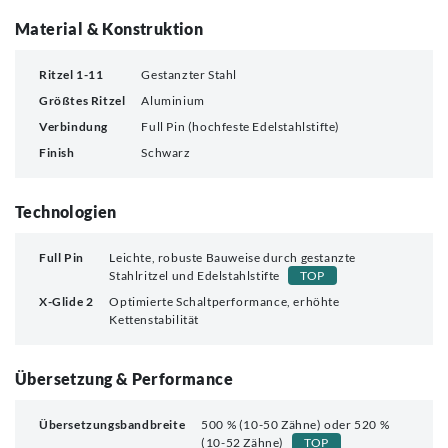
Material & Konstruktion
Ritzel 1-11
Gestanzter Stahl
Größtes Ritzel
Aluminium
Verbindung
Full Pin (hochfeste Edelstahlstifte)
Finish
Schwarz
Technologien
Full Pin
Leichte, robuste Bauweise durch gestanzte
Stahlritzel und Edelstahlstifte
TOP
X-Glide 2
Optimierte Schaltperformance, erhöhte
Kettenstabilität
Übersetzung & Performance
Übersetzungsbandbreite
500 % (10-50 Zähne) oder 520 %
(10-52 Zähne)
TOP