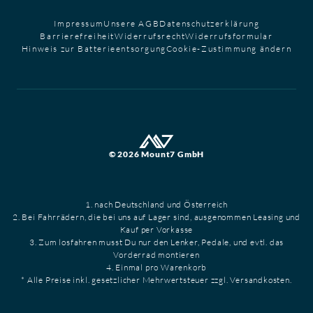
Impressum
Unsere AGB
Datenschutzerklärung
Barrierefreiheit
Widerrufsrecht
Widerrufsformular
Hinweis zur Batterieentsorgung
Cookie-Zustimmung ändern
© 2026 Mount7 GmbH
1. nach Deutschland und Österreich
2. Bei Fahrrädern, die bei uns auf Lager sind, ausgenommen Leasing und
Kauf per Vorkasse
3. Zum losfahren musst Du nur den Lenker, Pedale, und evtl. das
Vorderrad montieren
4. Einmal pro Warenkorb
* Alle Preise inkl. gesetzlicher Mehrwertsteuer zzgl. Versandkosten.