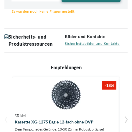
Email für Benachrichtigung
Es wurden noch keine Fragen gestellt.
Sicherheits- und
Bilder und Kontakte
Produktressourcen
Sicherheitsbilder und Kontakte
Empfehlungen
-18%
SRAM
SRA
Kassette XG-1275 Eagle 12-fach ohne OVP
Kass
Dein Tempo, jedes Gelände: 10-50 Zähne. Robust, präzise!
Dein 