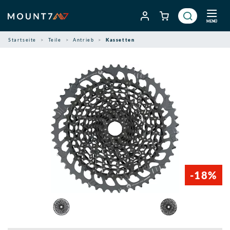
Zum
Inhalt
MENÜ
springen
Startseite
Teile
Antrieb
Kassetten
-18%