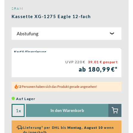
SRAM
Kassette XG-1275 Eagle 12-fach
Abstufung
Wähle eine Preisoption:
Kauf & Finanzierung
UVP 220 €
39,01 € gespart
ab 180,99 €*
2
Personen haben sich das Produkt gerade angesehen!
Auf Lager
In den Warenkorb
x
Lieferung¹ per DHL bis
Montag, August 10
wenn
du innerhalb