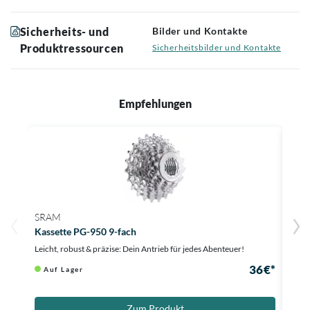
Sicherheits- und
Bilder und Kontakte
Produktressourcen
Sicherheitsbilder und Kontakte
Empfehlungen
SRAM
SHI
Kassette PG-950 9-fach
Kass
Leicht, robust & präzise: Dein Antrieb für jedes Abenteuer!
Zuver
36 €*
Auf Lager
Au
Zum Produkt