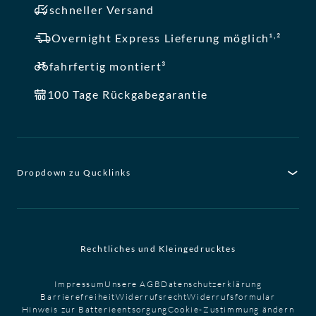
schneller Versand
,
Overnight Express Lieferung möglich¹
²
fahrfertig montiert³
100 Tage Rückgabegarantie
Dropdown zu Qucklinks
Rechtliches und Kleingedrucktes
Impressum
Unsere AGB
Datenschutzerklärung
Barrierefreiheit
Widerrufsrecht
Widerrufsformular
Hinweis zur Batterieentsorgung
Cookie-Zustimmung ändern