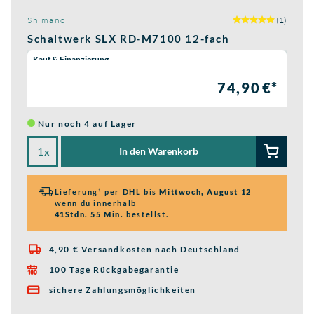
Shimano
(1)
Schaltwerk SLX RD-M7100 12-fach
Wähle eine Preisoption:
Kauf & Finanzierung
74,90 €*
Nur noch 4 auf Lager
In den Warenkorb
x
Lieferung¹ per DHL bis
Mittwoch, August 12
wenn du innerhalb
41Stdn. 55 Min.
bestellst.
4,90 € Versandkosten nach Deutschland

100 Tage Rückgabegarantie

sichere Zahlungsmöglichkeiten
