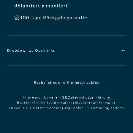
fahrfertig montiert³
100 Tage Rückgabegarantie
Dropdown zu Qucklinks
Rechtliches und Kleingedrucktes
Impressum
Unsere AGB
Datenschutzerklärung
Barrierefreiheit
Widerrufsrecht
Widerrufsformular
Hinweis zur Batterieentsorgung
Cookie-Zustimmung ändern