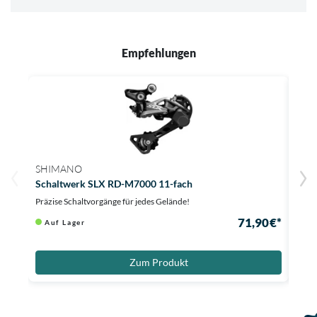
Empfehlungen
SHIMANO
SHI
Schaltwerk SLX RD-M7000 11-fach
Scha
Präzise Schaltvorgänge für jedes Gelände!
Präzi
71,90 €*
Auf Lager
Au
Zum Produkt