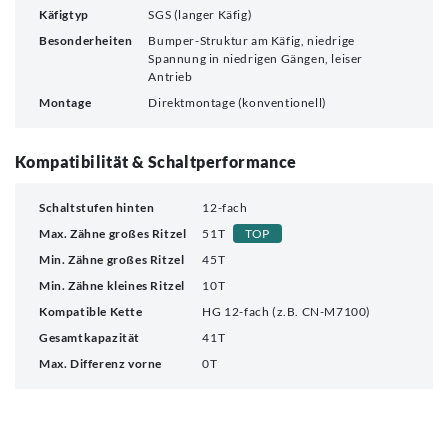
Käfigtyp
SGS (langer Käfig)
Besonderheiten
Bumper-Struktur am Käfig, niedrige
Spannung in niedrigen Gängen, leiser
Antrieb
Montage
Direktmontage (konventionell)
Kompatibilität & Schaltperformance
Schaltstufen hinten
12-fach
Max. Zähne großes Ritzel
51T
TOP
Min. Zähne großes Ritzel
45T
Min. Zähne kleines Ritzel
10T
Kompatible Kette
HG 12-fach (z.B. CN-M7100)
Gesamtkapazität
41T
Max. Differenz vorne
0T