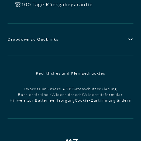
100 Tage Rückgabegarantie
Dropdown zu Qucklinks
Rechtliches und Kleingedrucktes
Impressum
Unsere AGB
Datenschutzerklärung
Barrierefreiheit
Widerrufsrecht
Widerrufsformular
Hinweis zur Batterieentsorgung
Cookie-Zustimmung ändern