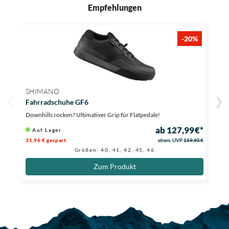
Empfehlungen
-20%
SHIMANO
SHI
Fahrradschuhe GF6
Fahr
Downhills rocken? Ultimativer Grip für Flatpedale!
Downh
ab 127,99 €*
Auf Lager
Au
31,96 € gespart
ehem. UVP
159,95 €
30 € 
Größen: 40, 41, 42, 45, 46
Zum Produkt