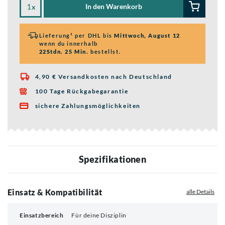
In den Warenkorb
x
Lieferung¹ per DHL bis
Mittwoch, August 12
wenn du innerhalb
22Stdn. 25 Min.
bestellst.
4,90 € Versandkosten nach Deutschland

100 Tage Rückgabegarantie

sichere Zahlungsmöglichkeiten

Spezifikationen
Einsatz & Kompatibilität
alle Details
Einsatzbereich
Für deine Disziplin