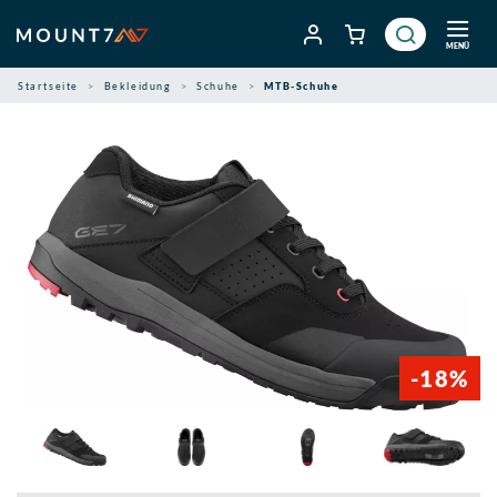
Zum
Inhalt
MENÜ
springen
Startseite
Bekleidung
Schuhe
MTB-Schuhe
-18%