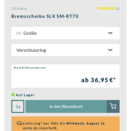
Shimano
(1)
Bremsscheibe SLX SM-RT70
Größe
Verschlussring
Wähle eine Preisoption:
Kauf & Finanzierung
ab 36,95 €*
Auf Lager
In den Warenkorb
x
Lieferung¹ per DHL bis
Mittwoch, August 12
wenn du innerhalb