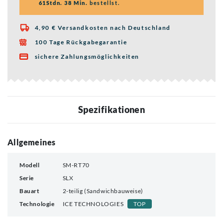
61Stdn. 38 Min.
bestellst.
4,90 € Versandkosten nach Deutschland

100 Tage Rückgabegarantie

sichere Zahlungsmöglichkeiten

Spezifikationen
Allgemeines
Modell
SM-RT70
Serie
SLX
Bauart
2-teilig (Sandwichbauweise)
Technologie
ICE TECHNOLOGIES
TOP