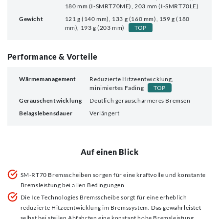
180 mm (I-SMRT70ME), 203 mm (I-SMRT70LE)
Gewicht
121 g (140 mm), 133 g (160 mm), 159 g (180
mm), 193 g (203 mm)
TOP
Performance & Vorteile
Wärmemanagement
Reduzierte Hitzeentwicklung,
minimiertes Fading
TOP
Geräuschentwicklung
Deutlich geräuschärmeres Bremsen
Belagslebensdauer
Verlängert
Auf einen Blick
SM-RT70 Bremsscheiben sorgen für eine kraftvolle und konstante
Bremsleistung bei allen Bedingungen
Die Ice Technologies Bremsscheibe sorgt für eine erheblich
reduzierte Hitzeentwicklung im Bremssystem. Das gewährleistet
selbst bei steilen Abfahrten eine konstant hohe Bremsleistung.