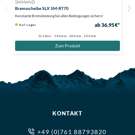
SHIMANO
SHI
Bremsscheibe SLX SM-RT70
Brem
EW-
Konstante Bremsleistung bei allen Bedingungen sichern!
Brems
ab 36,95 €*
Auf Lager
Au
Größen: 140mm, 180mm, 203mm
Zum Produkt
KONTAKT
+49 (0)761 88793820