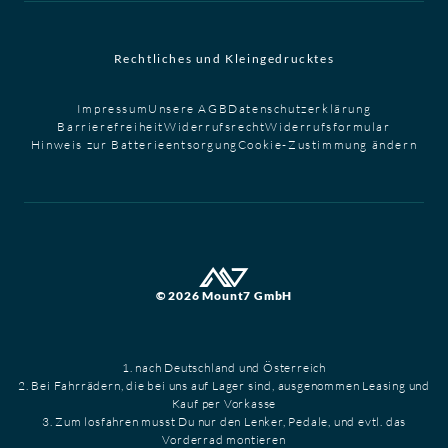
Rechtliches und Kleingedrucktes
Impressum
Unsere AGB
Datenschutzerklärung
Barrierefreiheit
Widerrufsrecht
Widerrufsformular
Hinweis zur Batterieentsorgung
Cookie-Zustimmung ändern
© 2026 Mount7 GmbH
1. nach Deutschland und Österreich
2. Bei Fahrrädern, die bei uns auf Lager sind, ausgenommen Leasing und
Kauf per Vorkasse
3. Zum losfahren musst Du nur den Lenker, Pedale, und evtl. das
Vorderrad montieren