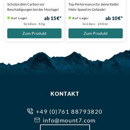
Schütze dein Carbon vor
Top Performance für deine Kette!
Beschädigungen bei der Montage!
Mehr Speed im Gelände!
ab 15 €*
ab 10 €*
Auf Lager
Auf Lager
Größen: 50g
Größen: 240ml
Zum Produkt
Zum Produkt
KONTAKT
+49 (0)761 88793820
info@mount7.com