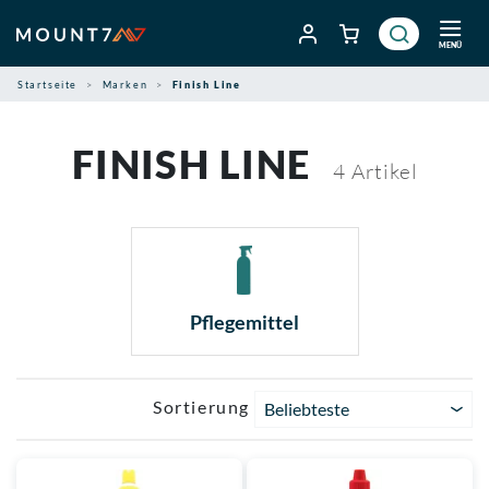
Zum
Inhalt
MENÜ
springen
Startseite
Marken
Finish Line
FINISH LINE
4
Artikel
Pflegemittel
Sortierung
Beliebteste