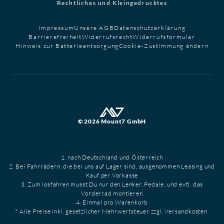
Rechtliches und Kleingedrucktes
Impressum
Unsere AGB
Datenschutzerklärung
Barrierefreiheit
Widerrufsrecht
Widerrufsformular
Hinweis zur Batterieentsorgung
Cookie-Zustimmung ändern
© 2026 Mount7 GmbH
1. nach Deutschland und Österreich
2. Bei Fahrrädern, die bei uns auf Lager sind, ausgenommen Leasing und
Kauf per Vorkasse
3. Zum losfahren musst Du nur den Lenker, Pedale, und evtl. das
Vorderrad montieren
4. Einmal pro Warenkorb
* Alle Preise inkl. gesetzlicher Mehrwertsteuer zzgl. Versandkosten.