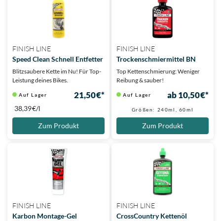
FINISH LINE
FINISH LINE
Speed Clean Schnell Entfetter
Trockenschmiermittel BN
Blitzsaubere Kette im Nu! Für Top-
Top Kettenschmierung: Weniger
Leistung deines Bikes.
Reibung & sauber!
21,50 €*
ab 10,50 €*
Auf Lager
Auf Lager
38,39 €/l
Größen: 240ml, 60ml
Zum Produkt
Zum Produkt
FINISH LINE
FINISH LINE
Karbon Montage-Gel
CrossCountry Kettenöl