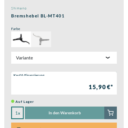
Shimano
Bremshebel BL-MT401
Farbe
Variante
Wähle eine Preisoption:
Kauf & Finanzierung
15,90 €*
Auf Lager
In den Warenkorb
x