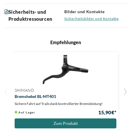
Sicherheits- und
Bilder und Kontakte
Produktressourcen
Sicherheitsbilder und Kontakte
Empfehlungen
SHIMANO
SHI
Bremshebel BL-MT401
Bre
Sichere Fahrt auf Trails dank kontrollierter Bremsleistung!
Präzi
15,90 €*
Auf Lager
Au
Zum Produkt