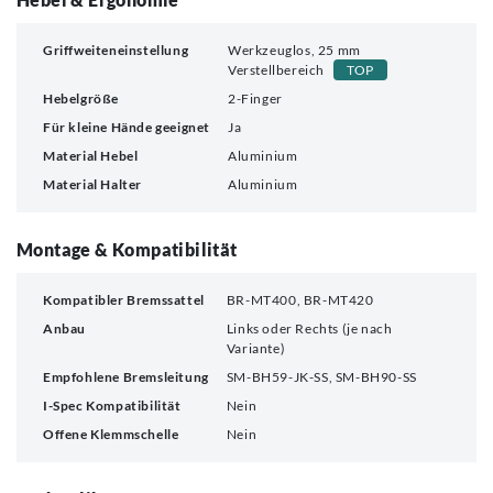
Griffweiteneinstellung
Werkzeuglos, 25 mm
Verstellbereich
TOP
Hebelgröße
2-Finger
Für kleine Hände geeignet
Ja
Material Hebel
Aluminium
Material Halter
Aluminium
Montage & Kompatibilität
Kompatibler Bremssattel
BR-MT400, BR-MT420
Anbau
Links oder Rechts (je nach
Variante)
Empfohlene Bremsleitung
SM-BH59-JK-SS, SM-BH90-SS
I-Spec Kompatibilität
Nein
Offene Klemmschelle
Nein