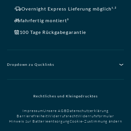
,
Overnight Express Lieferung möglich¹
²
fahrfertig montiert³
100 Tage Rückgabegarantie
Dropdown zu Qucklinks
Rechtliches und Kleingedrucktes
Impressum
Unsere AGB
Datenschutzerklärung
Barrierefreiheit
Widerrufsrecht
Widerrufsformular
Hinweis zur Batterieentsorgung
Cookie-Zustimmung ändern