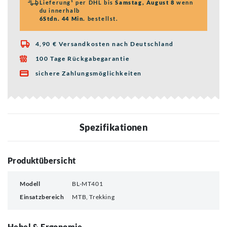
Lieferung¹ per DHL bis
Samstag, August 8
wenn
du innerhalb
6Stdn. 44 Min.
bestellst.
4,90 € Versandkosten nach Deutschland

100 Tage Rückgabegarantie

sichere Zahlungsmöglichkeiten

Spezifikationen
Produktübersicht
Modell
BL-MT401
Einsatzbereich
MTB, Trekking
Hebel & Ergonomie