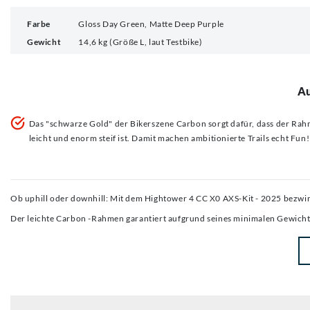
Farbe
Gloss Day Green, Matte Deep Purple
Gewicht
14,6 kg (Größe L, laut Testbike)
Au
Das "schwarze Gold" der Bikerszene Carbon sorgt dafür, dass der Ra
leicht und enorm steif ist. Damit machen ambitionierte Trails echt Fun!
Ob uphill oder downhill: Mit dem Hightower 4 CC X0 AXS-Kit - 2025 bezwin
Der leichte Carbon -Rahmen garantiert aufgrund seines minimalen Gewichts