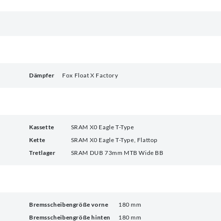
Dämpfer
Fox Float X Factory
Kassette
SRAM X0 Eagle T-Type
Kette
SRAM X0 Eagle T-Type, Flattop
Tretlager
SRAM DUB 73mm MTB Wide BB
Bremsscheibengröße vorne
180 mm
Bremsscheibengröße hinten
180 mm