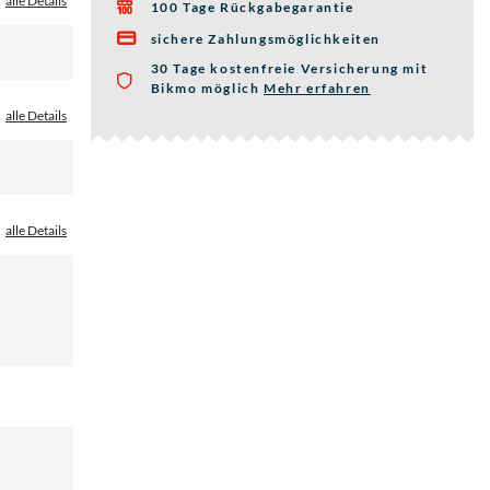
alle Details
100 Tage Rückgabegarantie

sichere Zahlungsmöglichkeiten

30 Tage kostenfreie Versicherung mit
Bikmo möglich
Mehr erfahren
über die Bikmo Fahrra
alle Details
alle Details