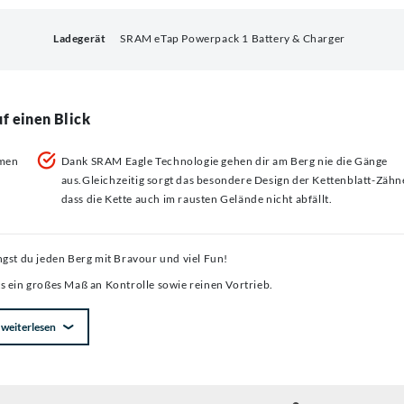
Ladegerät
SRAM eTap Powerpack 1 Battery & Charger
f einen Blick
hmen
Dank SRAM Eagle Technologie gehen dir am Berg nie die Gänge
aus.Gleichzeitig sorgt das besondere Design der Kettenblatt-Zähn
dass die Kette auch im rausten Gelände nicht abfällt.
gst du jeden Berg mit Bravour und viel Fun!
 ein großes Maß an Kontrolle sowie reinen Vortrieb.
weiterlesen