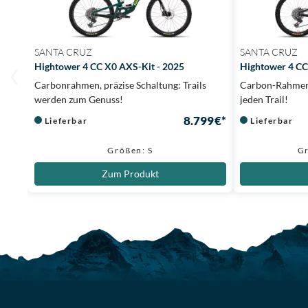
SANTA CRUZ
SANTA CRUZ
Hightower 4 CC X0 AXS-Kit - 2025
Hightower 4 CC
Carbonrahmen, präzise Schaltung: Trails
Carbon-Rahmen, 
werden zum Genuss!
jeden Trail!
8.799 €*
Lieferbar
Lieferbar
Größen: S
Gr
Zum Produkt