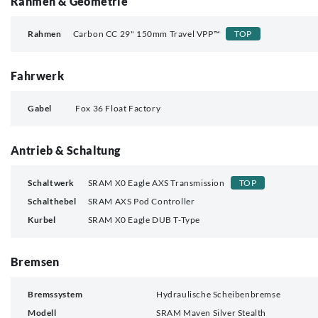
Rahmen & Geometrie
Rahmen
Carbon CC 29" 150mm Travel VPP™
TOP
Fahrwerk
Gabel
Fox 36 Float Factory
Antrieb & Schaltung
Schaltwerk
SRAM X0 Eagle AXS Transmission
TOP
Schalthebel
SRAM AXS Pod Controller
Kurbel
SRAM X0 Eagle DUB T-Type
Bremsen
Bremssystem
Hydraulische Scheibenbremse
Modell
SRAM Maven Silver Stealth