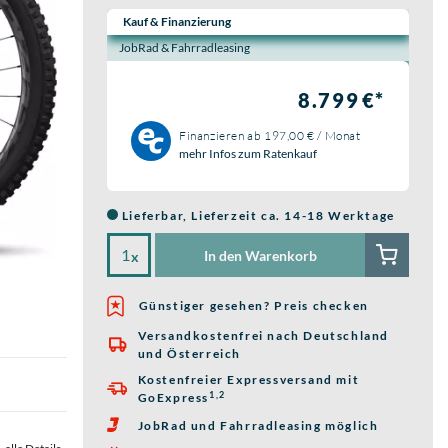
Wähle eine Preisoption:
Kauf & Finanzierung
JobRad & Fahrradleasing
8.799 €*
Finanzieren ab
197,00 € / Monat
mehr Infos zum Ratenkauf
Lieferbar, Lieferzeit ca. 14-18 Werktage
In den Warenkorb
x
Günstiger gesehen? Preis checken
Versandkostenfrei nach Deutschland

und Österreich
Kostenfreier Expressversand mit

1,2
GoExpress
JobRad und Fahrradleasing möglich
