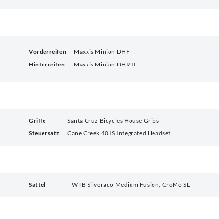
Vorderreifen
Maxxis Minion DHF
Hinterreifen
Maxxis Minion DHR II
Griffe
Santa Cruz Bicycles House Grips
Steuersatz
Cane Creek 40 IS Integrated Headset
Sattel
WTB Silverado Medium Fusion, CroMo SL