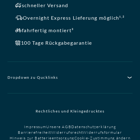
schneller Versand
,
Overnight Express Lieferung möglich¹
²
fahrfertig montiert³
100 Tage Rückgabegarantie
Dropdown zu Qucklinks
Rechtliches und Kleingedrucktes
Impressum
Unsere AGB
Datenschutzerklärung
Barrierefreiheit
Widerrufsrecht
Widerrufsformular
Hinweis zur Batterieentsorgung
Cookie-Zustimmung ändern