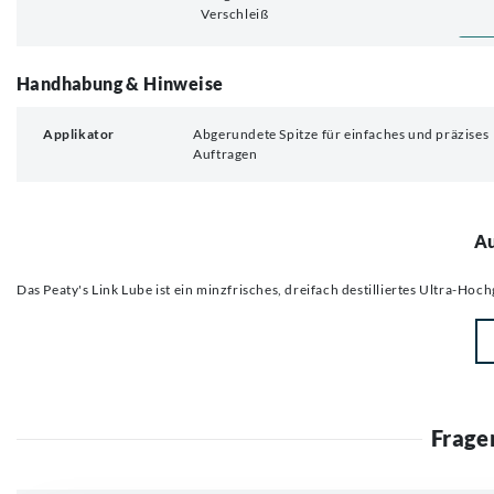
Verschleiß
Handhabung & Hinweise
Applikator
Abgerundete Spitze für einfaches und präzises
Auftragen
Au
Das Peaty's Link Lube ist ein minzfrisches, dreifach destilliertes Ultra-Ho
Frage