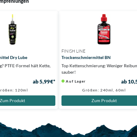
mpfehlungen
FINISH LINE
ittel Dry Lube
Trockenschmiermittel BN
g? PTFE-Formel hält Kette,
Top Kettenschmierung: Weniger Reibu
sauber!
ab 5,99 €*
ab 10,
Auf Lager
rößen: 120ml
Größen: 240ml, 60ml
Zum Produkt
Zum Produkt