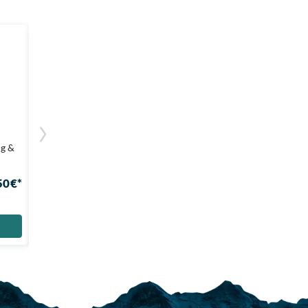
MUC-OFF
Kettenschmiermittel Wet Lube
ng &
Schütze deine Kette bei jedem Wetter! Top
für Rennrad & MTB.
50 €*
ab 5,99 €*
Auf Lager
Größen: 120ml, 50ml
Zum Produkt