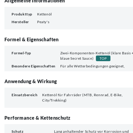
Allgemeine Informationen
Produkttyp
Kettenöl
Hersteller
Peaty's
Formel & Eigenschaften
Formel-Typ
Zwei-Komponenten-Kettenöl (klare Basis 
blaue Secret Sauce)
TOP
Besondere Eigenschaften
Für alle Wetterbedingungen geeignet,
Anwendung & Wirkung
Einsatzbereich
Kettenöl für Fahrräder (MTB, Rennrad, E-Bike,
City/Trekking)
Performance & Kettenschutz
Schutz
Lang anhaltender Schutz vor Korrosion und