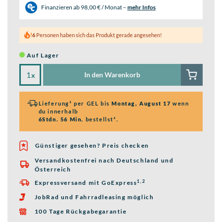
Finanzieren ab
98,00 € / Monat
–
mehr Infos
6
Personen haben sich das Produkt gerade angesehen!
Auf Lager
In den Warenkorb
x
Lieferung¹ per GEL bis
Montag, August 17
wenn
du innerhalb
6Stdn. 56 Min.
bestellst².
Günstiger gesehen? Preis checken
Versandkostenfrei nach Deutschland und

Österreich
1,2
Expressversand mit GoExpress

JobRad und Fahrradleasing möglich

100 Tage Rückgabegarantie
