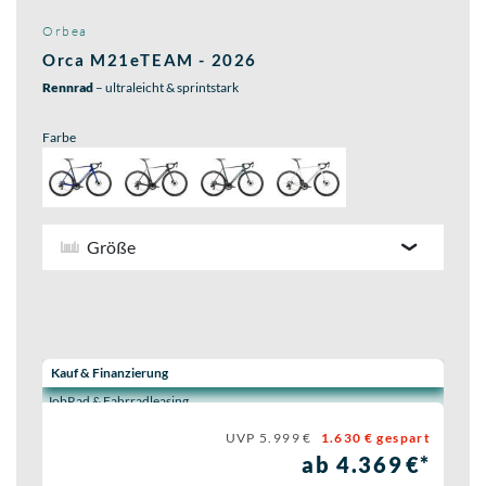
Orbea
Orca M21eTEAM - 2026
Rennrad
– ultraleicht & sprintstark
Farbe
Größe
Wähle eine Preisoption:
Kauf & Finanzierung
JobRad & Fahrradleasing
UVP 5.999 €
1.630 € gespart
ab 4.369 €*