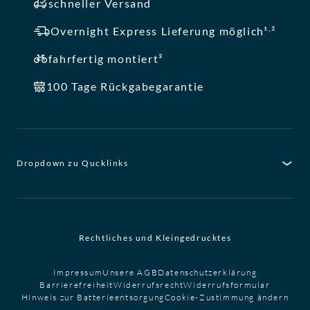
schneller Versand
,
Overnight Express Lieferung möglich¹
²
fahrfertig montiert³
100 Tage Rückgabegarantie
Dropdown zu Qucklinks
Rechtliches und Kleingedrucktes
Impressum
Unsere AGB
Datenschutzerklärung
Barrierefreiheit
Widerrufsrecht
Widerrufsformular
Hinweis zur Batterieentsorgung
Cookie-Zustimmung ändern