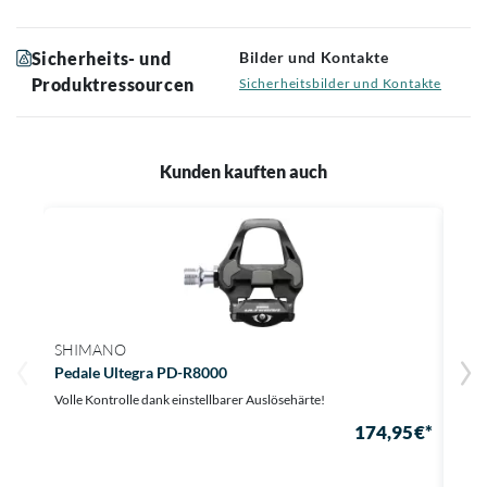
Sicherheits- und
Bilder und Kontakte
Produktressourcen
Sicherheitsbilder und Kontakte
Kunden kauften auch
SHIMANO
ERG
Pedale Ultegra PD-R8000
SR 
Volle Kontrolle dank einstellbarer Auslösehärte!
Dein 
174,95 €*
Au