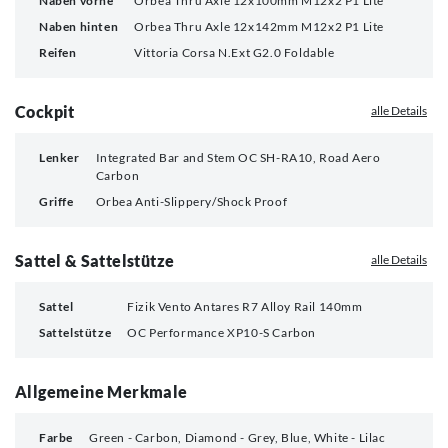
Naben vorne
Orbea Thru Axle 12x100mm M12x2 P1 Lite
Naben hinten
Orbea Thru Axle 12x142mm M12x2 P1 Lite
Reifen
Vittoria Corsa N.Ext G2.0 Foldable
Cockpit
alle Details
Lenker
Integrated Bar and Stem OC SH-RA10, Road Aero
Carbon
Griffe
Orbea Anti-Slippery/Shock Proof
Sattel & Sattelstütze
alle Details
Sattel
Fizik Vento Antares R7 Alloy Rail 140mm
Sattelstütze
OC Performance XP10-S Carbon
Allgemeine Merkmale
Farbe
Green - Carbon, Diamond - Grey, Blue, White - Lilac