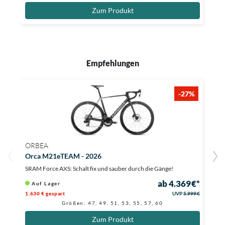
Zum Produkt
Empfehlungen
-27%
ORBEA
ORB
Orca M21eTEAM - 2026
Orca
SRAM Force AXS: Schalt fix und sauber durch die Gänge!
Mit C
ab 4.369 €*
Auf Lager
Li
1.630 € gespart
UVP
5.999 €
Größen: 47, 49, 51, 53, 55, 57, 60
Zum Produkt