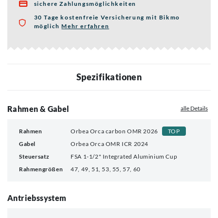
sichere Zahlungsmöglichkeiten

30 Tage kostenfreie Versicherung mit Bikmo
möglich
Mehr erfahren
über die Bikmo Fahrradversicherung
Spezifikationen
Rahmen & Gabel
alle Details
Rahmen
Orbea Orca carbon OMR 2026
TOP
Gabel
Orbea Orca OMR ICR 2024
Steuersatz
FSA 1-1/2" Integrated Aluminium Cup
Rahmengrößen
47, 49, 51, 53, 55, 57, 60
Antriebssystem