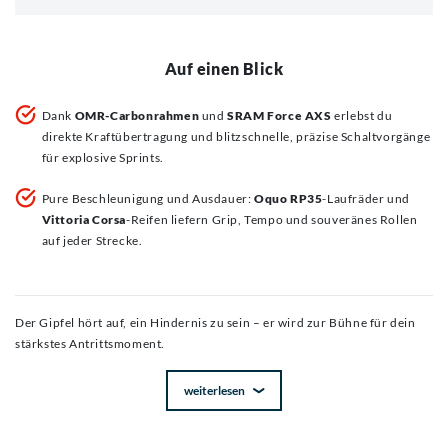
Auf einen Blick
Dank
OMR-Carbonrahmen
und
SRAM Force AXS
erlebst du
direkte Kraftübertragung und blitzschnelle, präzise Schaltvorgänge
für explosive Sprints.
Pure Beschleunigung und Ausdauer:
Oquo RP35
-Laufräder und
Vittoria Corsa
-Reifen liefern Grip, Tempo und souveränes Rollen
auf jeder Strecke.
Der Gipfel hört auf, ein Hindernis zu sein – er wird zur Bühne für dein
stärkstes Antrittsmoment.
weiterlesen