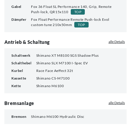
Gabel
Fox 36 Float SL Performance 140, Grip, Remote
Push-lock, QR15x110
TOP
Dämpfer
Fox Float Performance Remote Push-lock Evol
custom tune 210x50mm
TOP
Antrieb & Schaltung
alle Details
Schaltwerk
Shimano XT M8100 SGS Shadow Plus
Schalthebel
Shimano SLX M7100 I-Spec EV
Kurbel
Race Face Aeffect 32t
Kassette
Shimano CS-M7100
Kette
Shimano M6100
Bremsanlage
alle Details
Bremsen
Shimano M6100 Hydraulic Disc