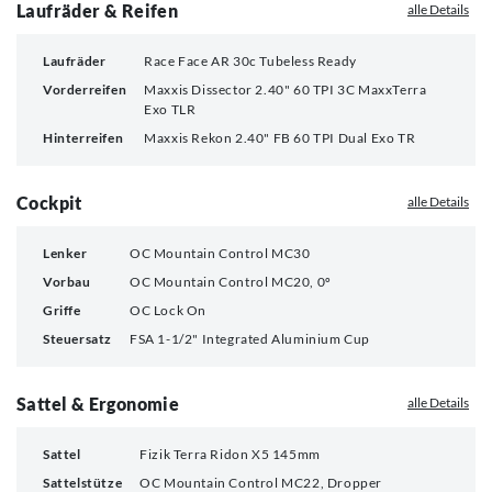
Laufräder & Reifen
alle Details
Laufräder
Race Face AR 30c Tubeless Ready
Vorderreifen
Maxxis Dissector 2.40" 60 TPI 3C MaxxTerra
Exo TLR
Hinterreifen
Maxxis Rekon 2.40" FB 60 TPI Dual Exo TR
Cockpit
alle Details
Lenker
OC Mountain Control MC30
Vorbau
OC Mountain Control MC20, 0º
Griffe
OC Lock On
Steuersatz
FSA 1-1/2" Integrated Aluminium Cup
Sattel & Ergonomie
alle Details
Sattel
Fizik Terra Ridon X5 145mm
Sattelstütze
OC Mountain Control MC22, Dropper