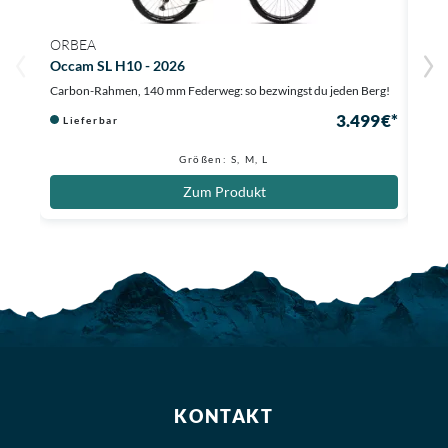
ORBEA
TRE
Occam SL H10 - 2026
Fuel
Carbon-Rahmen, 140 mm Federweg: so bezwingst du jeden Berg!
Trail
3.499 €*
Lieferbar
Au
2.080
Größen: S, M, L
Zum Produkt
KONTAKT