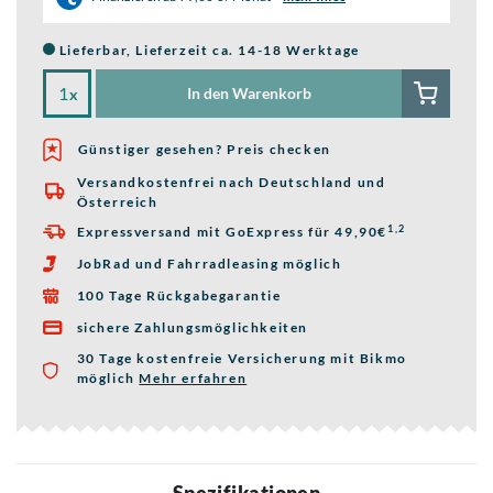
Lieferbar, Lieferzeit ca. 14-18 Werktage
In den Warenkorb
x
Günstiger gesehen? Preis checken
Versandkostenfrei nach Deutschland und

Österreich
1,2
Expressversand mit GoExpress für 49,90€

JobRad und Fahrradleasing möglich

100 Tage Rückgabegarantie

sichere Zahlungsmöglichkeiten

30 Tage kostenfreie Versicherung mit Bikmo
möglich
Mehr erfahren
über die Bikmo Fahrradversicherung
Spezifikationen