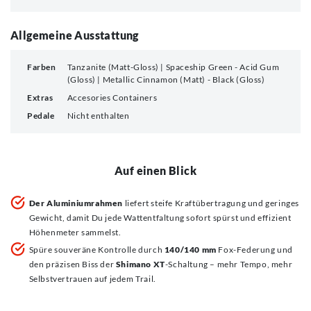
Allgemeine Ausstattung
Farben
Tanzanite (Matt-Gloss) | Spaceship Green - Acid Gum
(Gloss) | Metallic Cinnamon (Matt) - Black (Gloss)
Extras
Accesories Containers
Pedale
Nicht enthalten
Auf einen Blick
Der Aluminiumrahmen
liefert steife Kraftübertragung und geringes
Gewicht, damit Du jede Wattentfaltung sofort spürst und effizient
Höhenmeter sammelst.
Spüre souveräne Kontrolle durch
140/140 mm
Fox-Federung und
den präzisen Biss der
Shimano XT
-Schaltung – mehr Tempo, mehr
Selbstvertrauen auf jedem Trail.