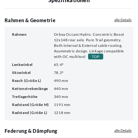
Rahmen & Geometrie
alle Details
Rahmen
Orbea Occam Hydro. Concentric Boost
12x148 rear axle. Pure Trail geometry.
Both Internal & External cable routing.
Asymmetric design. Linkage compatible
with OC multitool
TOP
Lenkwinkel
65.4°
Sitzwinkel
78.2°
Reach (Größe L)
490 mm
Kettenstrebenlänge
440 mm
Tretlagerhöhe
340 mm
Radstand (Größe M)
1191 mm
Radstand (Größe L)
1218 mm
Federung & Dämpfung
alle Details