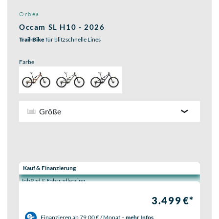
Orbea
Occam SL H10 - 2026
Trail-Bike
für blitzschnelle Lines
Farbe
Größe
Wähle eine Preisoption:
Kauf & Finanzierung
JobRad & Fahrradleasing
3.499 €*
Finanzieren ab
79,00 € / Monat
–
mehr Infos