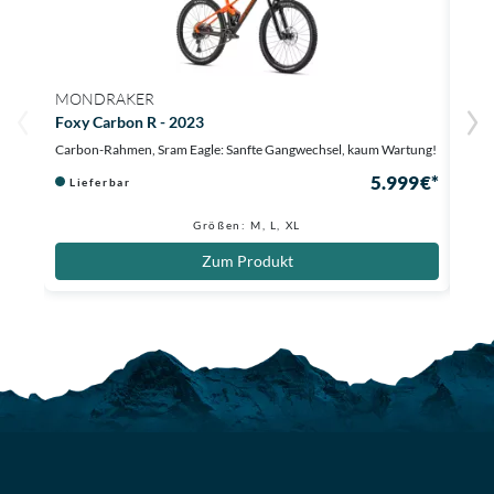
MONDRAKER
ORB
Foxy Carbon R - 2023
Occa
Carbon-Rahmen, Sram Eagle: Sanfte Gangwechsel, kaum Wartung!
Carbo
5.999 €*
Lieferbar
Au
1.099
Größen: M, L, XL
Zum Produkt