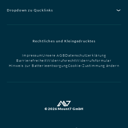
Dropdown zu Qucklinks
Rechtliches und Kleingedrucktes
Impressum
Unsere AGB
Datenschutzerklärung
Barrierefreiheit
Widerrufsrecht
Widerrufsformular
Hinweis zur Batterieentsorgung
Cookie-Zustimmung ändern
© 2026 Mount7 GmbH