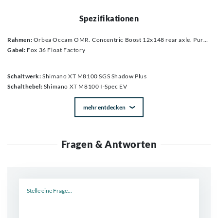
Spezifikationen
Rahmen:
Orbea Occam OMR. Concentric Boost 12x148 rear axle. Pure Trail geometry. Internal cable routing. Asymmetric design. 29" wheels
Gabel:
Fox 36 Float Factory
Schaltwerk:
Shimano XT M8100 SGS Shadow Plus
Schalthebel:
Shimano XT M8100 I-Spec EV
mehr entdecken
Fragen & Antworten
Neue Frage