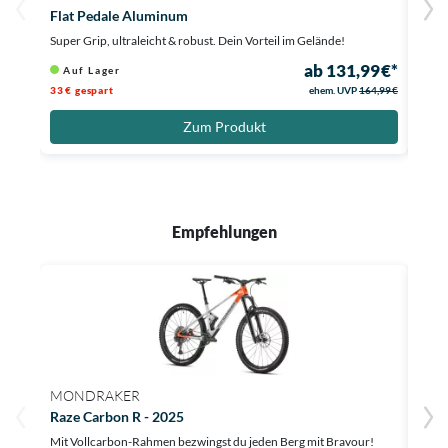
Flat Pedale Aluminum
Kett
Super Grip, ultraleicht & robust. Dein Vorteil im Gelände!
Hol d
ab 131,99 €*
Auf Lager
Au
33 € gespart
ehem. UVP
164,99 €
Zum Produkt
Empfehlungen
MONDRAKER
ORB
Raze Carbon R - 2025
Occa
Mit Vollcarbon-Rahmen bezwingst du jeden Berg mit Bravour!
Erleb