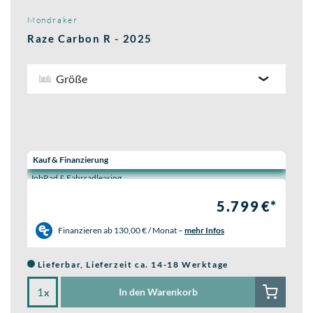
Mondraker
Raze Carbon R - 2025
Größe
Wähle eine Preisoption:
Kauf & Finanzierung
JobRad & Fahrradleasing
5.799 €*
Finanzieren ab
130,00 € / Monat
–
mehr Infos
Lieferbar, Lieferzeit ca. 14-18 Werktage
In den Warenkorb
x