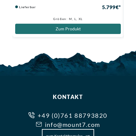
5.799 €*
Lieferbar
Li
Größen: M, L, XL
Zum Produkt
KONTAKT
+49 (0)761 88793820
info@mount7.com
zum Kontaktformular