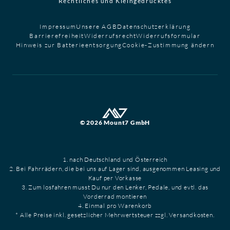
Rechtliches und Kleingedrucktes
Impressum
Unsere AGB
Datenschutzerklärung
Barrierefreiheit
Widerrufsrecht
Widerrufsformular
Hinweis zur Batterieentsorgung
Cookie-Zustimmung ändern
© 2026 Mount7 GmbH
1. nach Deutschland und Österreich
2. Bei Fahrrädern, die bei uns auf Lager sind, ausgenommen Leasing und
Kauf per Vorkasse
3. Zum losfahren musst Du nur den Lenker, Pedale, und evtl. das
Vorderrad montieren
4. Einmal pro Warenkorb
* Alle Preise inkl. gesetzlicher Mehrwertsteuer zzgl. Versandkosten.