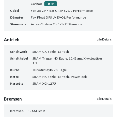
Carbon
TOP
Gabel
Fox 36 29 Float GRIP EVOL Performance
Dämpfer
Fox Float DPS LV EVOL Performance
Steuersatz
Acros Custom für 1-1/2" Steuerrohr
Antrieb
alle Details
Schaltwerk
SRAM GX Eagle, 12-fach
Schalthebel
SRAM Trigger NX Eagle, 12-Gang, X-Actuation
1:1
Kurbel
Truvativ Stylo 7K Eagle
Kette
SRAM NX Eagle, 12-fach, Powerlock
Kassette
SRAM XG-1275
Bremsen
alle Details
Bremsen
SRAM G2 R