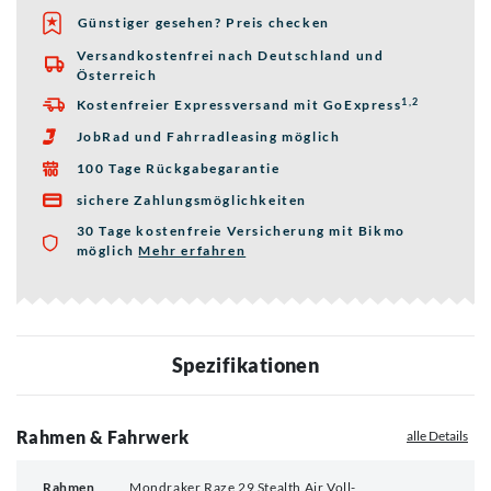
Günstiger gesehen? Preis checken
Versandkostenfrei nach Deutschland und

Österreich
1,2
Kostenfreier Expressversand mit GoExpress

JobRad und Fahrradleasing möglich

100 Tage Rückgabegarantie

sichere Zahlungsmöglichkeiten

30 Tage kostenfreie Versicherung mit Bikmo
möglich
Mehr erfahren
über die Bikmo Fahrradversicherung
Spezifikationen
Rahmen & Fahrwerk
alle Details
Rahmen
Mondraker Raze 29 Stealth Air Voll-