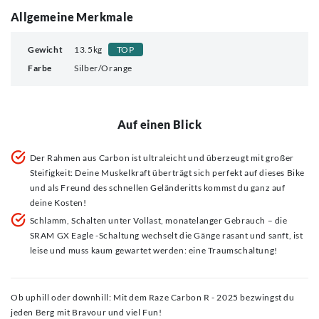
Allgemeine Merkmale
Gewicht
13.5kg
TOP
Farbe
Silber/Orange
Auf einen Blick
Der Rahmen aus Carbon ist ultraleicht und überzeugt mit großer
Steifigkeit: Deine Muskelkraft überträgt sich perfekt auf dieses Bike
und als Freund des schnellen Geländeritts kommst du ganz auf
deine Kosten!
Schlamm, Schalten unter Vollast, monatelanger Gebrauch – die
SRAM GX Eagle -Schaltung wechselt die Gänge rasant und sanft, ist
leise und muss kaum gewartet werden: eine Traumschaltung!
Ob uphill oder downhill: Mit dem Raze Carbon R - 2025 bezwingst du
jeden Berg mit Bravour und viel Fun!