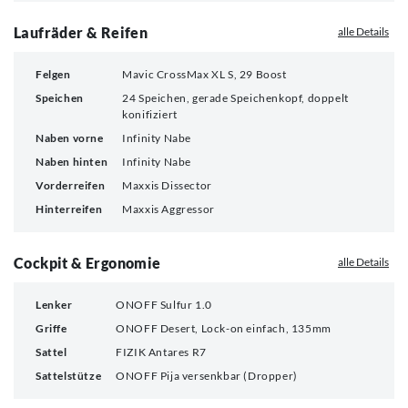
Laufräder & Reifen
alle Details
Felgen
Mavic CrossMax XL S, 29 Boost
Speichen
24 Speichen, gerade Speichenkopf, doppelt
konifiziert
Naben vorne
Infinity Nabe
Naben hinten
Infinity Nabe
Vorderreifen
Maxxis Dissector
Hinterreifen
Maxxis Aggressor
Cockpit & Ergonomie
alle Details
Lenker
ONOFF Sulfur 1.0
Griffe
ONOFF Desert, Lock-on einfach, 135mm
Sattel
FIZIK Antares R7
Sattelstütze
ONOFF Pija versenkbar (Dropper)