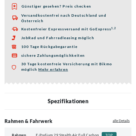
Günstiger gesehen? Preis checken
Versandkostenfrei nach Deutschland und

Österreich
1,2
Kostenfreier Expressversand mit GoExpress

JobRad und Fahrradleasing möglich

100 Tage Rückgabegarantie

sichere Zahlungsmöglichkeiten

30 Tage kostenfreie Versicherung mit Bikmo
möglich
Mehr erfahren
über die Bikmo Fahrradversicherung
Spezifikationen
Rahmen & Fahrwerk
alle Details
Rahmen
F-Podium 29 Stealth Air Full Carbon
TOP