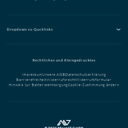
Dropdown zu Qucklinks
Rechtliches und Kleingedrucktes
Impressum
Unsere AGB
Datenschutzerklärung
Barrierefreiheit
Widerrufsrecht
Widerrufsformular
Hinweis zur Batterieentsorgung
Cookie-Zustimmung ändern
© 2026 Mount7 GmbH