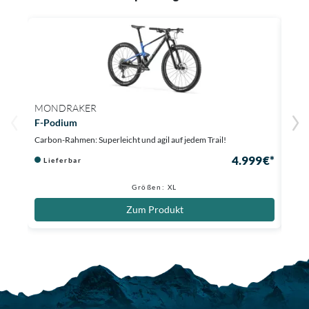
MONDRAKER
MON
F-Podium
F-Po
Carbon-Rahmen: Superleicht und agil auf jedem Trail!
Mit C
4.999 €*
Lieferbar
Au
3.300
Größen: XL
Zum Produkt