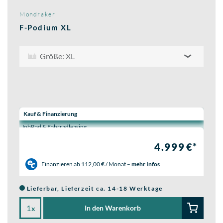
Mondraker
F-Podium XL
Größe: XL
Wähle eine Preisoption:
Kauf & Finanzierung
JobRad & Fahrradleasing
4.999 €*
Finanzieren ab
112,00 € / Monat
–
mehr Infos
Lieferbar, Lieferzeit ca. 14-18 Werktage
In den Warenkorb
x