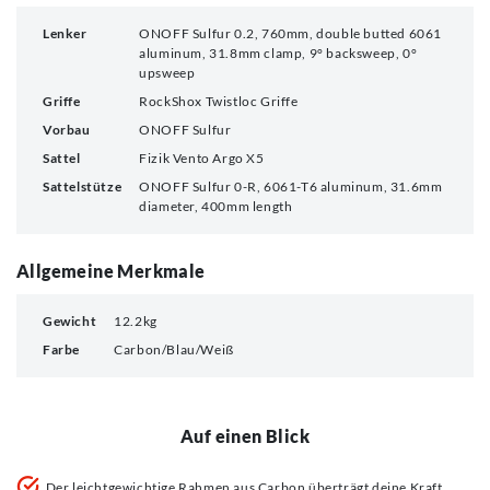
Lenker
ONOFF Sulfur 0.2, 760mm, double butted 6061
aluminum, 31.8mm clamp, 9° backsweep, 0°
upsweep
Griffe
RockShox Twistloc Griffe
Vorbau
ONOFF Sulfur
Sattel
Fizik Vento Argo X5
Sattelstütze
ONOFF Sulfur 0-R, 6061-T6 aluminum, 31.6mm
diameter, 400mm length
Allgemeine Merkmale
Gewicht
12.2kg
Farbe
Carbon/Blau/Weiß
Auf einen Blick
Der leichtgewichtige Rahmen aus Carbon überträgt deine Kraft