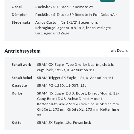
Gabel
RockShox SID Base 3P Remote 29
Dämpfer
RockShox SID Luxe 3P Remote in Pull DebonAir
Steuersatz
Acros Custom für 1-1/2" Steuerrohr,
Schrägkugellager 40 x 52 x 7, innen verlegte
Leitungen und Züge
Antriebssystem
alle Details
Schaltwerk
SRAM GX Eagle, Type 3 roller bearing clutch,
cage lock, 1x12s, X-Actuation 1:1
Schalthebel
SRAM Trigger SX Eagle, 12s, X-Actuation 1:1
Kassette
SRAM PG-1230, 11-50T, 12s
Kurbel
SRAM NX Eagle, DUB, Boost, Direct Mount, 12-
Gang Boost DUB-Achse Direct Mount
Kettenblatt Größe S: 170 mm Größe M: 175 mm
Größe L: 175 mm Größe XL: 175 mm Kettenlinie
55
Kette
SRAM SX Eagle, 12s, Powerlock