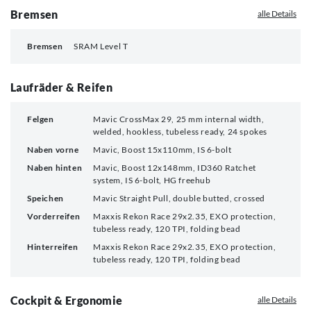
Bremsen
alle Details
Bremsen
SRAM Level T
Laufräder & Reifen
Felgen
Mavic CrossMax 29, 25 mm internal width,
welded, hookless, tubeless ready, 24 spokes
Naben vorne
Mavic, Boost 15x110mm, IS 6-bolt
Naben hinten
Mavic, Boost 12x148mm, ID360 Ratchet
system, IS 6-bolt, HG freehub
Speichen
Mavic Straight Pull, double butted, crossed
Vorderreifen
Maxxis Rekon Race 29x2.35, EXO protection,
tubeless ready, 120 TPI, folding bead
Hinterreifen
Maxxis Rekon Race 29x2.35, EXO protection,
tubeless ready, 120 TPI, folding bead
Cockpit & Ergonomie
alle Details