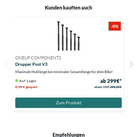
Kunden kauften auch
-0%
ONEUP COMPONENTS
CRA
Dropper Post V3
Stam
Maximale Hublänge bei minimaler Gesamtlänge für dein Bike!
Hol d
ab 299 €*
Auf Lager
Au
0,99 € gespart
ehem. UVP
299,99 €
27 € 
Zum Produkt
Empfehlungen