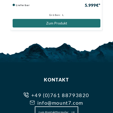
5.999 €*
Lieferbar
Li
Größen: L
Zum Produkt
KONTAKT
+49 (0)761 88793820
info@mount7.com
zum Kontaktformular