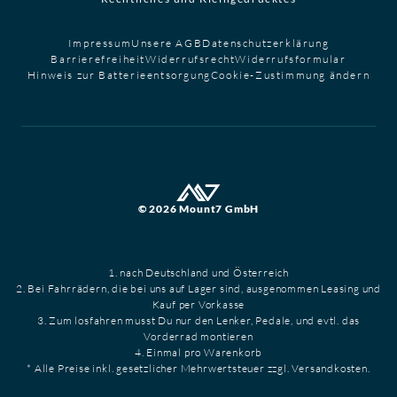
Impressum
Unsere AGB
Datenschutzerklärung
Barrierefreiheit
Widerrufsrecht
Widerrufsformular
Hinweis zur Batterieentsorgung
Cookie-Zustimmung ändern
© 2026 Mount7 GmbH
1. nach Deutschland und Österreich
2. Bei Fahrrädern, die bei uns auf Lager sind, ausgenommen Leasing und
Kauf per Vorkasse
3. Zum losfahren musst Du nur den Lenker, Pedale, und evtl. das
Vorderrad montieren
4. Einmal pro Warenkorb
* Alle Preise inkl. gesetzlicher Mehrwertsteuer zzgl. Versandkosten.