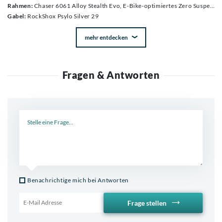
Rahmen:
Chaser 6061 Alloy Stealth Evo, E-Bike-optimiertes Zero Suspension System, 140 mm Federweg, Forward Geometry, integrierter, nicht herausnehmbarer Akku, 12 x 148 mm Boost-Hinterachse, konisches Steuerrohr, einteilige obere Wippe Monoblock, innen verlegte Leitungen und Züge (HHG), gedichtete „MAX-Capacity“-Lager, extra große 17 mm Achsen, im Ausfallende integrierter Geschwindigkeitssensor, exklusive Motorabdeckungen aus Kunststoff, Spritzschutz für Dämpfer.
Gabel:
RockShox Psylo Silver 29
mehr entdecken
Fragen & Antworten
Neue Frage
Benachrichtige mich bei Antworten
Frage stellen
Email für Benachrichtigung