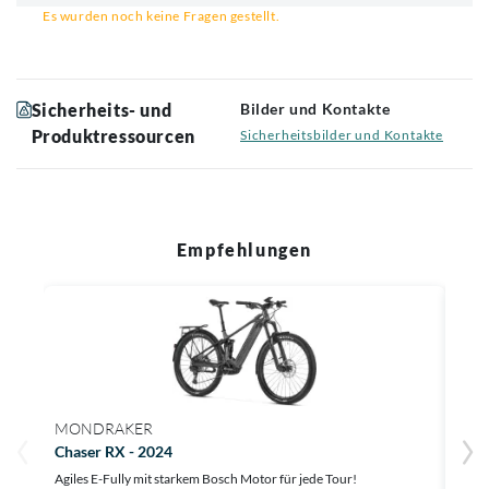
Es wurden noch keine Fragen gestellt.
Sicherheits- und
Bilder und Kontakte
Produktressourcen
Sicherheitsbilder und Kontakte
Empfehlungen
MONDRAKER
ORB
Chaser RX - 2024
Rise
Agiles E-Fully mit starkem Bosch Motor für jede Tour!
Das s