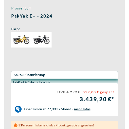
Momentum
PakYak E+ - 2024
Farbe
Wähle eine Preisoption:
Kauf & Finanzierung
JobRad & Fahrradleasing
UVP 4.299 €
859,80 € gespart
3.439,20 €*
Finanzieren ab
77,00 € / Monat
–
mehr Infos
2
Personen haben sich das Produkt gerade angesehen!