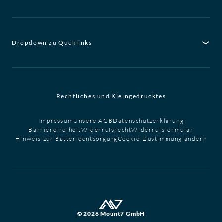
Dropdown zu Qucklinks
Rechtliches und Kleingedrucktes
Impressum
Unsere AGB
Datenschutzerklärung
Barrierefreiheit
Widerrufsrecht
Widerrufsformular
Hinweis zur Batterieentsorgung
Cookie-Zustimmung ändern
© 2026 Mount7 GmbH