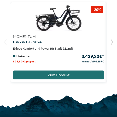
-20%
MOMENTUM
MO
PakYak E+ - 2024
Comp
Erlebe Komfort und Power für Stadt & Land!
Dynam
3.439,20 €*
Lieferbar
Li
859,80 € gespart
ehem. UVP
4.299 €
1.540
Zum Produkt