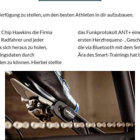
 Verfügung zu stellen, um den besten Athleten in dir aufzubauen.
 Chip Hawkins die Firma
 dar. Darauf folgten die
 Radfahrer und jeder
Trittfrequenzsensoren,
 sich heraus zu holen,
den werden konnten. Die
ningsdaten durch
Ära des Smart-Trainings hat
en zu können. Hierbei stellte