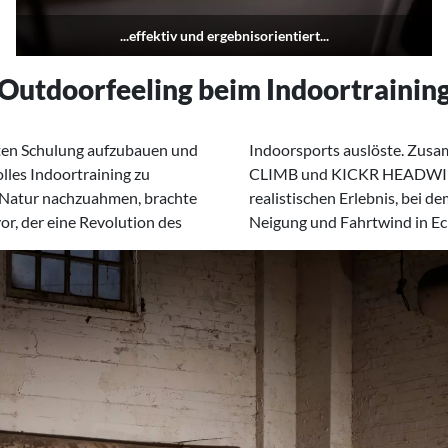
...effektiv und ergebnisorientiert...
Outdoorfeeling beim Indoortrainin
tzten Schulung aufzubauen und
dem Trainingszubehör KICKR
lles Indoortraining zu
out zu einem absolut
n Natur nachzuahmen, brachte
ige Größen wie Widerstand,
r, der eine Revolution des
Neigung und Fahrtwind in Ec