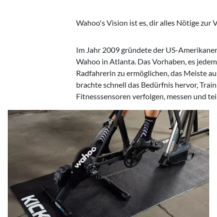
Wahoo's Vision ist es, dir alles Nötige zur
Im Jahr 2009 gründete der US-Amerikaner
das Funkprotokoll ANT+ einen Meilenstein
Wahoo in Atlanta. Das Vorhaben, es jedem
ersten Herzfrequenz- , Geschwindigkeits- und 
Radfahrerin zu ermöglichen, das Meiste aus
die via Bluetooth mit dem Smartphone verbun
brachte schnell das Bedürfnis hervor, Trai
Fitnesssensoren verfolgen, messen und teil