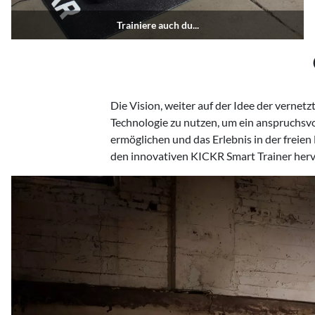
Trainiere auch du...
Die Vision, weiter auf der Idee der verne
Indoorsports auslöste. Zusammen mit 
Technologie zu nutzen, um ein anspruchsvo
CLIMB und KICKR HEADWIND wird das Work
ermöglichen und das Erlebnis in der freie
realistischen Erlebnis, bei dem wicht
den innovativen KICKR Smart Trainer hervo