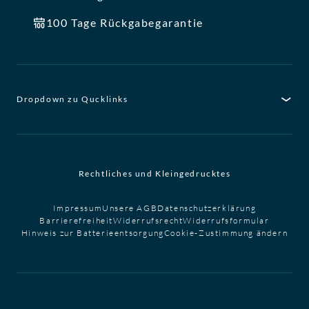
100 Tage Rückgabegarantie
Dropdown zu Qucklinks
Rechtliches und Kleingedrucktes
Impressum
Unsere AGB
Datenschutzerklärung
Barrierefreiheit
Widerrufsrecht
Widerrufsformular
Hinweis zur Batterieentsorgung
Cookie-Zustimmung ändern