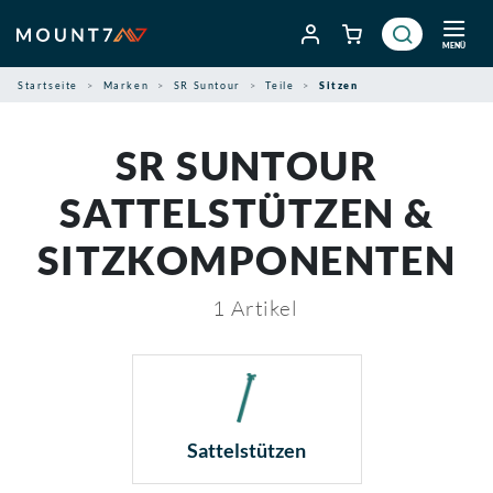
Zum
Inhalt
MENÜ
springen
Startseite
Marken
SR Suntour
Teile
Sitzen
SR SUNTOUR
SATTELSTÜTZEN &
SITZKOMPONENTEN
1
Artikel
Sattelstützen