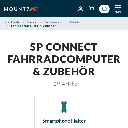
Zum
Inhalt
MENÜ
springen
Startseite
Marken
SP Connect
Zubehör
Fahrradcomputer & Zubehör
SP CONNECT
FAHRRADCOMPUTER
& ZUBEHÖR
29
Artikel
Smartphone Halter