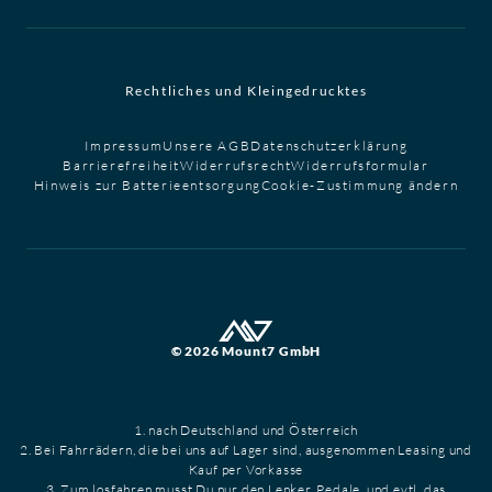
Rechtliches und Kleingedrucktes
Impressum
Unsere AGB
Datenschutzerklärung
Barrierefreiheit
Widerrufsrecht
Widerrufsformular
Hinweis zur Batterieentsorgung
Cookie-Zustimmung ändern
© 2026 Mount7 GmbH
1. nach Deutschland und Österreich
2. Bei Fahrrädern, die bei uns auf Lager sind, ausgenommen Leasing und
Kauf per Vorkasse
3. Zum losfahren musst Du nur den Lenker, Pedale, und evtl. das