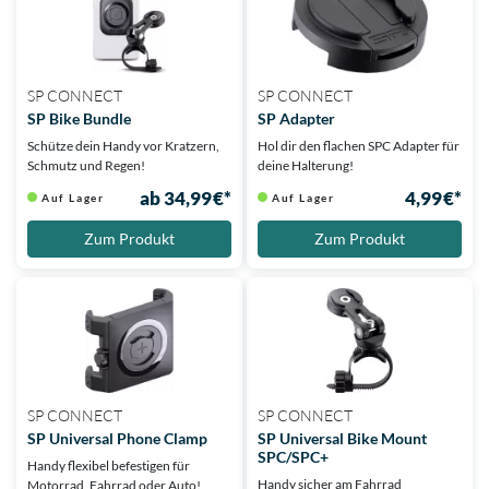
SP CONNECT
SP CONNECT
SP Bike Bundle
SP Adapter
Schütze dein Handy vor Kratzern,
Hol dir den flachen SPC Adapter für
Schmutz und Regen!
deine Halterung!
ab 34,99 €*
4,99 €*
Auf Lager
Auf Lager
Zum Produkt
Zum Produkt
SP CONNECT
SP CONNECT
SP Universal Phone Clamp
SP Universal Bike Mount
SPC/SPC+
Handy flexibel befestigen für
Handy sicher am Fahrrad
Motorrad, Fahrrad oder Auto!