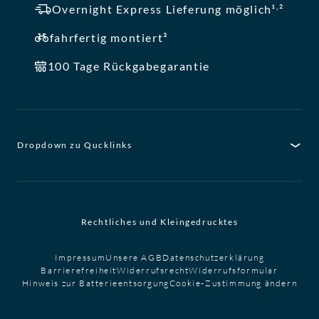
,
Overnight Express Lieferung möglich¹
²
fahrfertig montiert³
100 Tage Rückgabegarantie
Dropdown zu Qucklinks
Rechtliches und Kleingedrucktes
Impressum
Unsere AGB
Datenschutzerklärung
Barrierefreiheit
Widerrufsrecht
Widerrufsformular
Hinweis zur Batterieentsorgung
Cookie-Zustimmung ändern