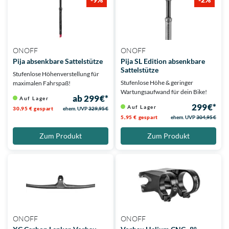
ONOFF
ONOFF
Pija absenkbare Sattelstütze
Pija SL Edition absenkbare
Sattelstütze
Stufenlose Höhenverstellung für
Stufenlose Höhe & geringer
maximalen Fahrspaß!
Wartungsaufwand für dein Bike!
ab 299 €*
Auf Lager
299 €*
Auf Lager
30,95 € gespart
ehem. UVP
329,95 €
5,95 € gespart
ehem. UVP
304,95 €
Zum Produkt
Zum Produkt
ONOFF
ONOFF