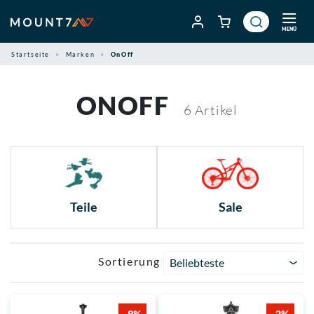
Zum
Inhalt
MENÜ
springen
Startseite
Marken
OnOff
ONOFF
6
Artikel
Teile
Sale
Sortierung
Beliebteste
-9%
-2%