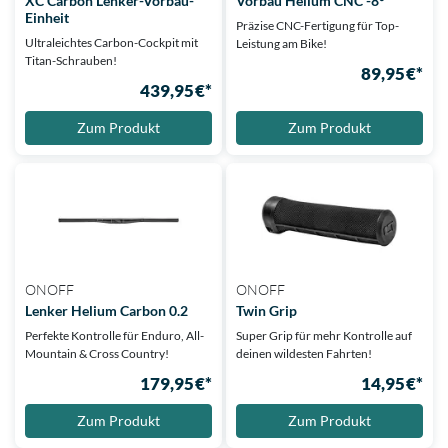
XC Carbon Lenker-Vorbau-
Vorbau Helium CNC -8°
Einheit
Präzise CNC-Fertigung für Top-
Ultraleichtes Carbon-Cockpit mit
Leistung am Bike!
Titan-Schrauben!
89,95 €*
439,95 €*
Zum Produkt
Zum Produkt
ONOFF
ONOFF
Lenker Helium Carbon 0.2
Twin Grip
Perfekte Kontrolle für Enduro, All-
Super Grip für mehr Kontrolle auf
Mountain & Cross Country!
deinen wildesten Fahrten!
179,95 €*
14,95 €*
Zum Produkt
Zum Produkt