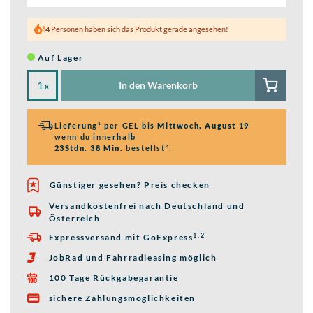
4
Personen haben sich das Produkt gerade angesehen!
Auf Lager
In den Warenkorb
x
Lieferung¹ per GEL bis
Mittwoch, August 19
wenn du innerhalb
23Stdn. 38 Min.
bestellst².
Günstiger gesehen? Preis checken
Versandkostenfrei nach Deutschland und

Österreich
1,2
Expressversand mit GoExpress

JobRad und Fahrradleasing möglich

100 Tage Rückgabegarantie

sichere Zahlungsmöglichkeiten
