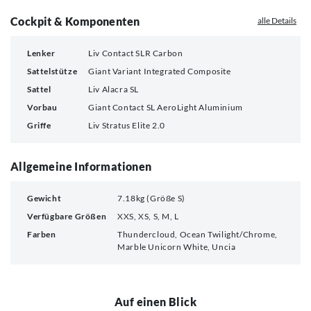
Cockpit & Komponenten
alle Details
Lenker
Liv Contact SLR Carbon
Sattelstütze
Giant Variant Integrated Composite
Sattel
Liv Alacra SL
Vorbau
Giant Contact SL AeroLight Aluminium
Griffe
Liv Stratus Elite 2.0
Allgemeine Informationen
Gewicht
7.18kg (Größe S)
Verfügbare Größen
XXS, XS, S, M, L
Farben
Thundercloud, Ocean Twilight/Chrome,
Marble Unicorn White, Uncia
Auf einen Blick