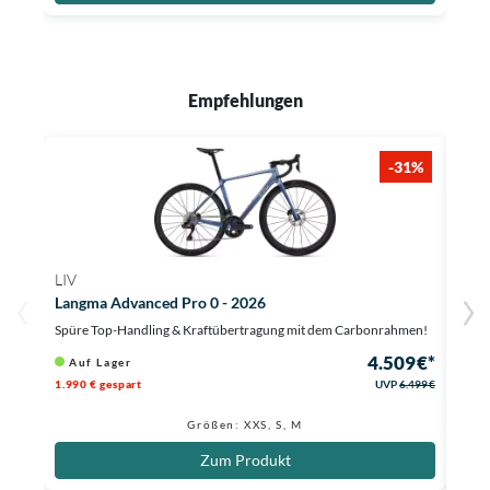
Empfehlungen
-31%
LIV
CER
Langma Advanced Pro 0 - 2026
Solo
Spüre Top-Handling & Kraftübertragung mit dem Carbonrahmen!
Elekt
4.509 €*
Auf Lager
Li
1.990 € gespart
UVP
6.499 €
794,8
Größen: XXS, S, M
Zum Produkt