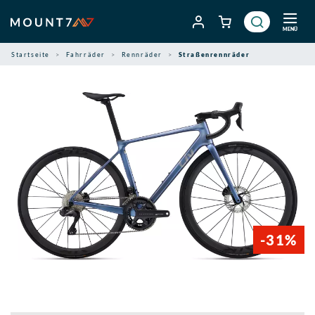
Zum
Inhalt
MENÜ
springen
Startseite
Fahrräder
Rennräder
Straßenrennräder
-31%