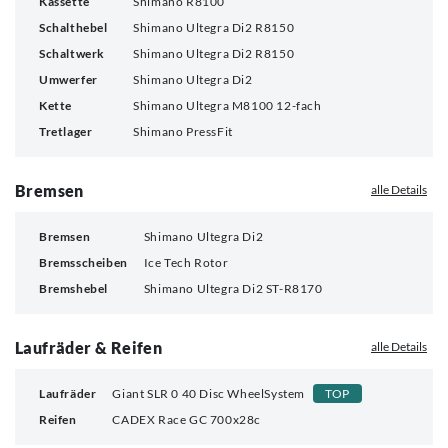
Kassette
Shimano R8100
Schalthebel
Shimano Ultegra Di2 R8150
Schaltwerk
Shimano Ultegra Di2 R8150
Umwerfer
Shimano Ultegra Di2
Kette
Shimano Ultegra M8100 12-fach
Tretlager
Shimano PressFit
Bremsen
alle Details
Bremsen
Shimano Ultegra Di2
Bremsscheiben
Ice Tech Rotor
Bremshebel
Shimano Ultegra Di2 ST-R8170
Laufräder & Reifen
alle Details
Laufräder
Giant SLR 0 40 Disc WheelSystem
TOP
Reifen
CADEX Race GC 700x28c