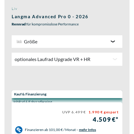
Liv
Langma Advanced Pro 0 - 2026
Rennrad
für kompromisslose Performance
Größe
optionales Laufrad Upgrade VR + HR
Wähle eine Preisoption:
Kauf & Finanzierung
JobRad & Fahrradleasing
UVP 6.499 €
1.990 € gespart
4.509 €*
Finanzieren ab
101,00 € / Monat
–
mehr Infos