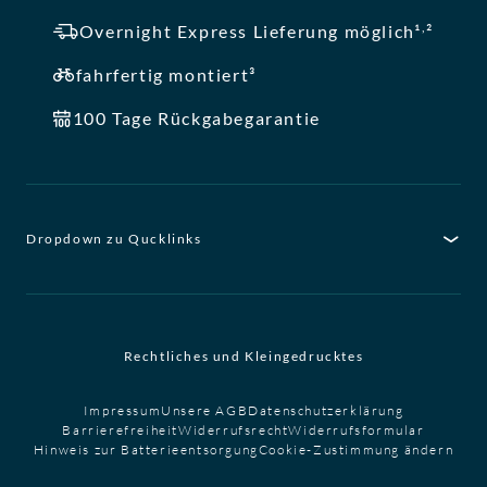
,
Overnight Express Lieferung möglich¹
²
fahrfertig montiert³
100 Tage Rückgabegarantie
Dropdown zu Qucklinks
Rechtliches und Kleingedrucktes
Impressum
Unsere AGB
Datenschutzerklärung
Barrierefreiheit
Widerrufsrecht
Widerrufsformular
Hinweis zur Batterieentsorgung
Cookie-Zustimmung ändern