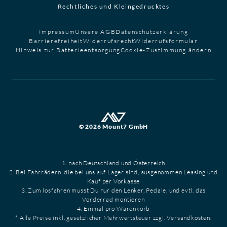
Rechtliches und Kleingedrucktes
Impressum
Unsere AGB
Datenschutzerklärung
Barrierefreiheit
Widerrufsrecht
Widerrufsformular
Hinweis zur Batterieentsorgung
Cookie-Zustimmung ändern
© 2026 Mount7 GmbH
1. nach Deutschland und Österreich
2. Bei Fahrrädern, die bei uns auf Lager sind, ausgenommen Leasing und
Kauf per Vorkasse
3. Zum losfahren musst Du nur den Lenker, Pedale, und evtl. das
Vorderrad montieren
4. Einmal pro Warenkorb
* Alle Preise inkl. gesetzlicher Mehrwertsteuer zzgl. Versandkosten.