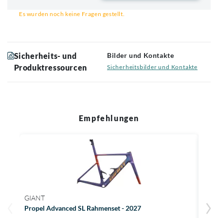
Email für Benachrichtigung
Es wurden noch keine Fragen gestellt.
Sicherheits- und
Bilder und Kontakte
Produktressourcen
Sicherheitsbilder und Kontakte
Empfehlungen
GIANT
LIV
Propel Advanced SL Rahmenset - 2027
Envi