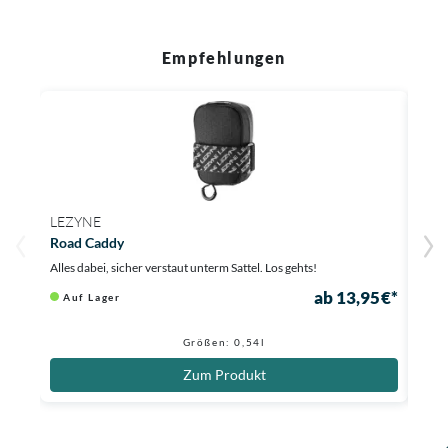
Empfehlungen
LEZYNE
STA
Road Caddy
Tube
Alles dabei, sicher verstaut unterm Sattel. Los gehts!
Mach 
ab 13,95 €*
Auf Lager
Au
7,98
Größen: 0,54l
Zum Produkt