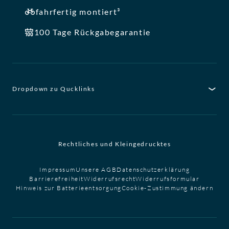
fahrfertig montiert³
100 Tage Rückgabegarantie
Dropdown zu Qucklinks
Rechtliches und Kleingedrucktes
Impressum
Unsere AGB
Datenschutzerklärung
Barrierefreiheit
Widerrufsrecht
Widerrufsformular
Hinweis zur Batterieentsorgung
Cookie-Zustimmung ändern