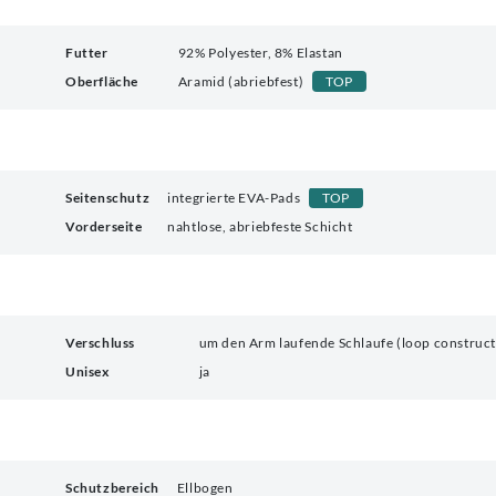
Futter
92% Polyester, 8% Elastan
Oberfläche
Aramid (abriebfest)
TOP
Seitenschutz
integrierte EVA-Pads
TOP
Vorderseite
nahtlose, abriebfeste Schicht
d
Verschluss
um den Arm laufende Schlaufe (loop construct
Unisex
ja
Schutzbereich
Ellbogen