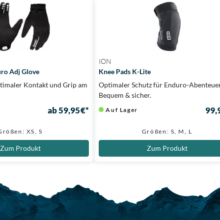
ION
uro Adj Glove
Knee Pads K-Lite
optimaler Kontakt und Grip am
Optimaler Schutz für Enduro-Abenteue
Bequem & sicher.
ab 59,95 €*
99,
Auf Lager
Größen: XS, S
Größen: S, M, L
Zum Produkt
Zum Produkt