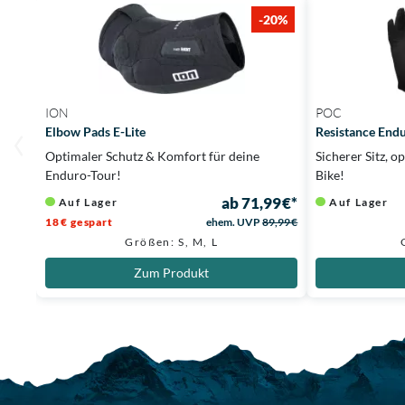
-20%
ION
POC
Elbow Pads E-Lite
Resistance End
Optimaler Schutz & Komfort für deine
Sicherer Sitz, 
Enduro-Tour!
Bike!
ab 71,99 €*
Auf Lager
Auf Lager
18 € gespart
ehem. UVP
89,99 €
Größen: S, M, L
Zum Produkt