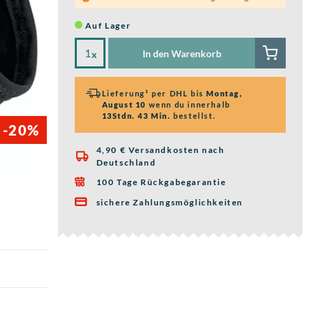
Auf Lager
In den Warenkorb
x
Lieferung¹ per DHL bis
Montag,
August 10
wenn du innerhalb
13Stdn. 43 Min.
bestellst.
-20%
4,90 € Versandkosten nach

Deutschland
100 Tage Rückgabegarantie

sichere Zahlungsmöglichkeiten
