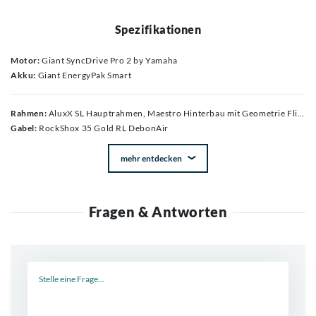
Spezifikationen
Motor:
Giant SyncDrive Pro 2 by Yamaha
Akku:
Giant EnergyPak Smart
Rahmen:
AluxX SL Hauptrahmen, Maestro Hinterbau mit Geometrie Flip-Chip, Carbon Umlenkwippe, Integrierter Speed Sensor, EnergyPak Plus kompatibel, 140mm Federweg, 12 x 148mm
Gabel:
RockShox 35 Gold RL DebonAir
mehr entdecken
Fragen & Antworten
Neue Frage