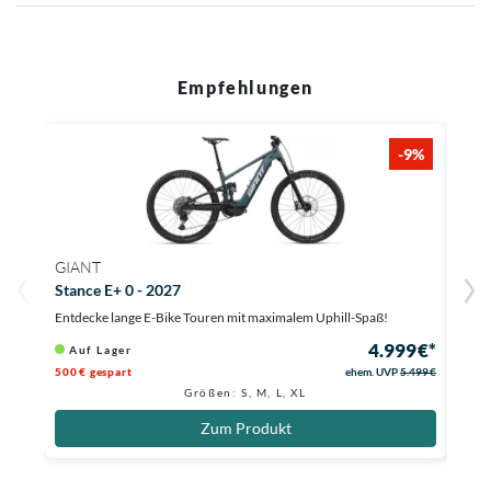
Empfehlungen
-9%
GIANT
GIA
Stance E+ 0 - 2027
Reig
Entdecke lange E-Bike Touren mit maximalem Uphill-Spaß!
E-End
4.999 €*
Auf Lager
Au
500 € gespart
ehem. UVP
5.499 €
2.500
Größen: S, M, L, XL
Zum Produkt