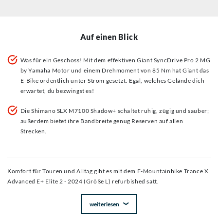
Auf einen Blick
Was für ein Geschoss! Mit dem effektiven Giant SyncDrive Pro 2 MG
by Yamaha Motor und einem Drehmoment von 85 Nm hat Giant das
E-Bike ordentlich unter Strom gesetzt. Egal, welches Gelände dich
erwartet, du bezwingst es!
Die Shimano SLX M7100 Shadow+ schaltet ruhig, zügig und sauber;
außerdem bietet ihre Bandbreite genug Reserven auf allen
Strecken.
Komfort für Touren und Alltag gibt es mit dem E-Mountainbike Trance X
Advanced E+ Elite 2 - 2024 (Größe L) refurbished satt.
weiterlesen