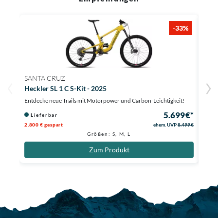
-33%
SANTA CRUZ
SAN
Heckler SL 1 C S-Kit - 2025
Heck
Entdecke neue Trails mit Motorpower und Carbon-Leichtigkeit!
Mit d
5.699 €*
Lieferbar
Li
2.800 € gespart
ehem. UVP
8.499 €
2.800
Größen: S, M, L
Zum Produkt