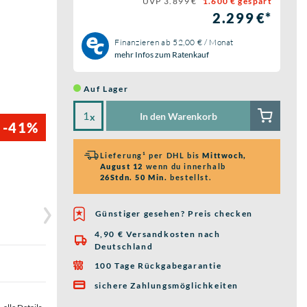
UVP 3.899 €
1.600 € gespart
2.299 €*
Finanzieren ab
52,00 € / Monat
mehr Infos zum Ratenkauf
Auf Lager
In den Warenkorb
x
-41%
Lieferung¹ per DHL bis
Mittwoch,
August 12
wenn du innerhalb
26Stdn. 50 Min.
bestellst.
Günstiger gesehen? Preis checken
4,90 € Versandkosten nach

Deutschland
100 Tage Rückgabegarantie

sichere Zahlungsmöglichkeiten
