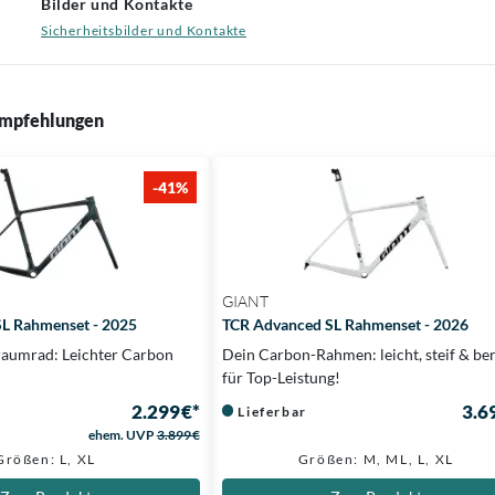
Bilder und Kontakte
Sicherheitsbilder und Kontakte
mpfehlungen
-41%
GIANT
L Rahmenset - 2025
TCR Advanced SL Rahmenset - 2026
Traumrad: Leichter Carbon
Dein Carbon-Rahmen: leicht, steif & ber
für Top-Leistung!
2.299 €*
3.6
Lieferbar
ehem. UVP
3.899 €
Größen: L, XL
Größen: M, ML, L, XL