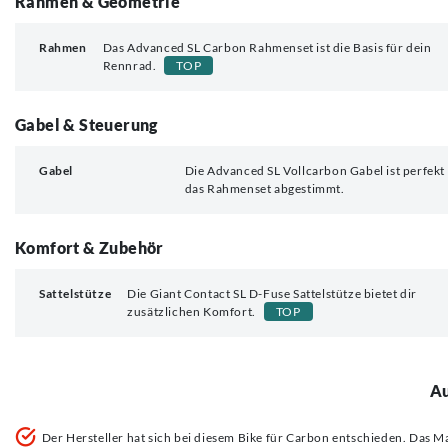
Rahmen & Geometrie
Rahmen
Das Advanced SL Carbon Rahmenset ist die Basis für dein
Rennrad.
TOP
Gabel & Steuerung
Gabel
Die Advanced SL Vollcarbon Gabel ist perfekt
das Rahmenset abgestimmt.
Komfort & Zubehör
Sattelstütze
Die Giant Contact SL D-Fuse Sattelstütze bietet dir
zusätzlichen Komfort.
TOP
Au
Der Hersteller hat sich bei diesem Bike für Carbon entschieden. Das Ma