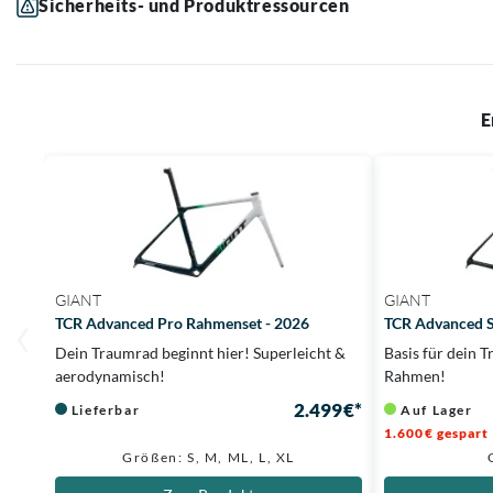
Sicherheits- und Produktressourcen
E
GIANT
GIANT
TCR Advanced Pro Rahmenset - 2026
TCR Advanced S
Dein Traumrad beginnt hier! Superleicht &
Basis für dein 
aerodynamisch!
Rahmen!
2.499 €*
Lieferbar
Auf Lager
1.600 € gespart
Größen: S, M, ML, L, XL