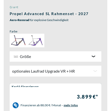
Giant
Propel Advanced SL Rahmenset - 2027
Aero-Rennrad
für explosive Geschwindigkeit
Farbe
Größe
optionales Laufrad Upgrade VR + HR
Wähle eine Preisoption:
Kauf & Finanzierung
3.899 €*
Finanzieren ab
88,00 € / Monat
–
mehr Infos