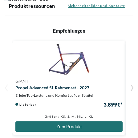
Produktressourcen
Sicherheitsbilder und Kontakte
Empfehlungen
GIANT
GIA
Propel Advanced SL Rahmenset - 2027
Prop
Erlebe Top-Leistung und Komfort auf der Straße!
Carbo
3.899 €*
Lieferbar
Au
299 €
Größen: XS, S, M, ML, L, XL
Zum Produkt