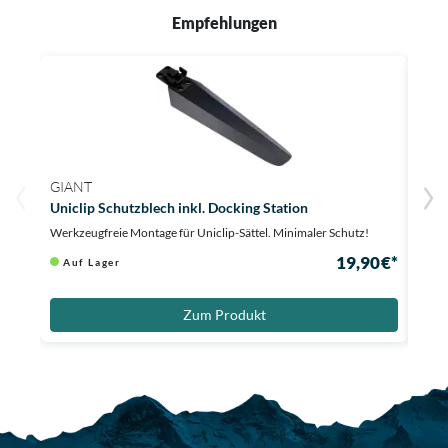
Empfehlungen
GIANT
GIA
Uniclip Schutzblech inkl. Docking Station
Spee
Werkzeugfreie Montage für Uniclip-Sättel. Minimaler Schutz!
Schmu
19,90 €*
Auf Lager
Li
Zum Produkt