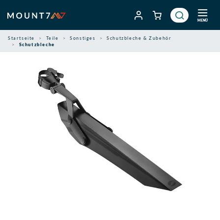
Zum
Inhalt
MENÜ
springen
Startseite
Teile
Sonstiges
Schutzbleche & Zubehör
Schutzbleche