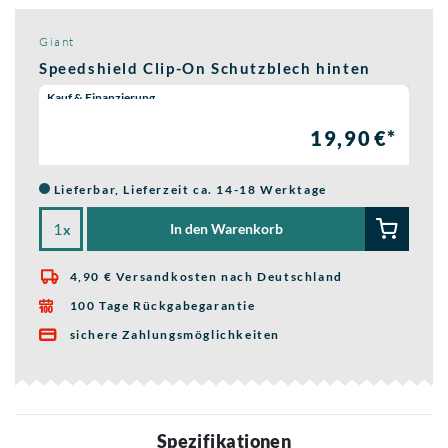
Giant
Speedshield Clip-On Schutzblech hinten
Wähle eine Preisoption:
Kauf & Finanzierung
19,90 €*
Lieferbar, Lieferzeit ca. 14-18 Werktage
In den Warenkorb
x
4,90 € Versandkosten nach Deutschland

100 Tage Rückgabegarantie

sichere Zahlungsmöglichkeiten

Spezifikationen