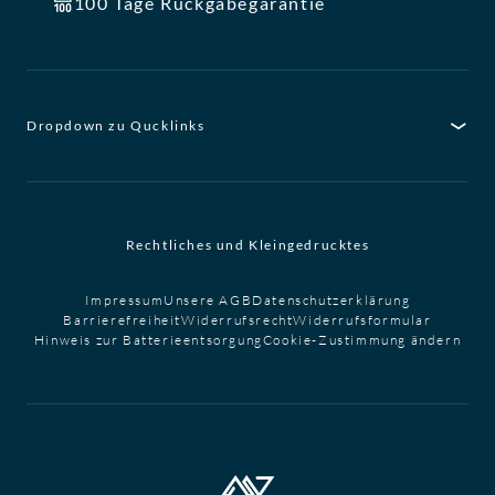
100 Tage Rückgabegarantie
Dropdown zu Qucklinks
Rechtliches und Kleingedrucktes
Impressum
Unsere AGB
Datenschutzerklärung
Barrierefreiheit
Widerrufsrecht
Widerrufsformular
Hinweis zur Batterieentsorgung
Cookie-Zustimmung ändern