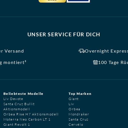
UNSER SERVICE FÜR DICH
er Versand
Overnight Express
ig montiert³
100 Tage Rü
Beliebteste Modelle
Top Marken
Liv Devote
Giant
Santa Cruz Bullit
Liv
Aktionsmodell
Orbea
Orbea Rise H7 Aktionsmodell
Mondraker
Moterra Neo Carbon LT 1
Santa Cruz
Giant Revolt 1
Cervélo