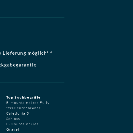
,
 Lieferung möglich¹
²
ckgabegarantie
Top Suchbegriffe
E-Mountainbikes Fully
Straßenrennräder
Caledonia 5
Schloss
E-Mountainbikes
Gravel