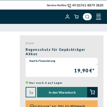
49 (0)761-8879 3820
Service-Hotline
MENÜ
Giant
Regenschutz für Gepäckträger
Akkus
Wähle eine Preisoption:
Kauf & Finanzierung
19,90 €*
Nur noch 4 auf Lager
In den Warenkorb
x
Lieferung¹ per DHL bis
Mittwoch,