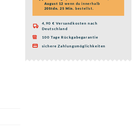
August 12
wenn du innerhalb
20Stdn. 25 Min.
bestellst.
4,90 € Versandkosten nach

Deutschland
100 Tage Rückgabegarantie

sichere Zahlungsmöglichkeiten
