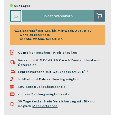
Auf Lager
In den Warenkorb
x
Lieferung¹ per GEL bis
Mittwoch, August 19
wenn du innerhalb
45Stdn. 22 Min.
bestellst².
Günstiger gesehen? Preis checken
Versand mit DSV 49,90 € nach Deutschland und

Österreich
1,2
Expressversand mit GoExpress 69,90€

JobRad und Fahrradleasing möglich

100 Tage Rückgabegarantie

sichere Zahlungsmöglichkeiten

30 Tage kostenfreie Versicherung mit Bikmo
möglich
Mehr erfahren
über die Bikmo Fahrradversicherung