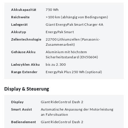
Akkukapazität
750 Wh
Reichweite
>100 km (abhängig von Bedingungen)
Ladegerät
Giant EnergyPak Smart Charger 4A
Akkutyp
EnergyPak Smart
Zellentechnologie
22700 Lithiumzellen (Panasonic-
Zusammenarbeit)
Gehäuse Akku
Aluminium mit höchstem
Sicherheitsstandard (EN50604)
Ladezyklen Akku
bis zu 2.300
Range Extender
EnergyPak Plus 250 Wh (optional)
Display & Steuerung
Display
Giant RideControl Dash 2
Smart Assist
Automatische Anpassung der Motorleistung
an Fahrsituation
Bedienelement
Giant RideControl Dash 2