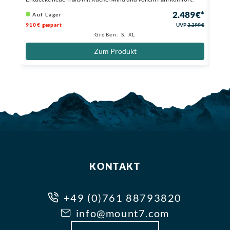
2.489 €*
Auf Lager
Au
910 € gespart
UVP
3.399 €
460 €
Größen: S, XL
Zum Produkt
KONTAKT
+49 (0)761 88793820
info@mount7.com