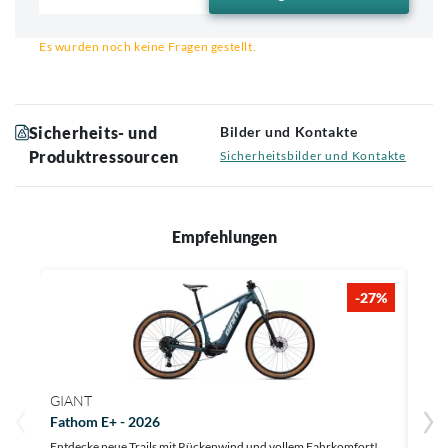
Email für Benachrichtigung
Es wurden noch keine Fragen gestellt.
Sicherheits- und
Bilder und Kontakte
Produktressourcen
Sicherheitsbilder und Kontakte
Empfehlungen
-27%
GIANT
GIA
Fathom E+ - 2026
Talo
Entdecke neue Trails mit Rückenwind und vollem Fahrkomfort!
Erfah