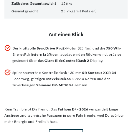
Zulässiges Gesamtgewicht
156 kg
Gesamtgewicht
25,7 kg (mit Pedalen)
Auf einen Blick
Der kraftvolle
SyncDrive Pro2
-Motor (85 Nm) und die
750 Wh
-
EnergyPak liefern kräftigen, ausdauernden Rückenwind, präzise
gesteuert über das
Giant RideControl Dash 2
Display.
Spüre souveräne Kontrolle dank 130 mm
SR Suntour XCR 34
-
Federweg, griffigen
Maxxis Rekon
-29x2.4 Reifen und den
zuverlässigen
Shimano BR-MT200
-Bremsen.
Kein Trail bleibt Dir fremd: Das
Fathom E+ - 2026
verwandelt lange
Anstiege und technische Passagen in pure Fahrfreude, weil Du spürbar
mehr Energie und Freiheit hast.