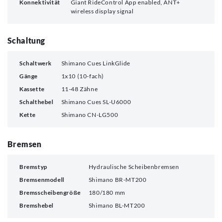
Konnektivität
Giant RideControl App enabled, ANT+
wireless display signal
Schaltung
Schaltwerk
Shimano Cues LinkGlide
Gänge
1x10 (10-fach)
Kassette
11-48 Zähne
Schalthebel
Shimano Cues SL-U6000
Kette
Shimano CN-LG500
Bremsen
Bremstyp
Hydraulische Scheibenbremsen
Bremsenmodell
Shimano BR-MT200
Bremsscheibengröße
180/180 mm
Bremshebel
Shimano BL-MT200