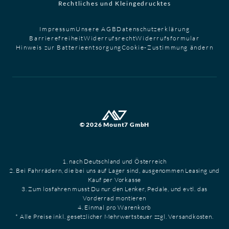
Rechtliches und Kleingedrucktes
Impressum
Unsere AGB
Datenschutzerklärung
Barrierefreiheit
Widerrufsrecht
Widerrufsformular
Hinweis zur Batterieentsorgung
Cookie-Zustimmung ändern
© 2026 Mount7 GmbH
1. nach Deutschland und Österreich
2. Bei Fahrrädern, die bei uns auf Lager sind, ausgenommen Leasing und
Kauf per Vorkasse
3. Zum losfahren musst Du nur den Lenker, Pedale, und evtl. das
Vorderrad montieren
4. Einmal pro Warenkorb
* Alle Preise inkl. gesetzlicher Mehrwertsteuer zzgl. Versandkosten.