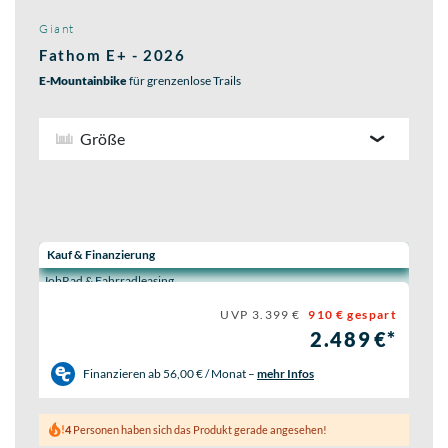
Giant
Fathom E+ - 2026
E-Mountainbike
für grenzenlose Trails
Größe
Wähle eine Preisoption:
Kauf & Finanzierung
JobRad & Fahrradleasing
UVP 3.399 €
910 € gespart
2.489 €*
Finanzieren ab
56,00 € / Monat
–
mehr Infos
4
Personen haben sich das Produkt gerade angesehen!