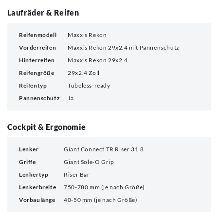
Laufräder & Reifen
Reifenmodell
Maxxis Rekon
Vorderreifen
Maxxis Rekon 29x2.4 mit Pannenschutz
Hinterreifen
Maxxis Rekon 29x2.4
Reifengröße
29x2.4 Zoll
Reifentyp
Tubeless-ready
Pannenschutz
Ja
Cockpit & Ergonomie
Lenker
Giant Connect TR Riser 31.8
Griffe
Giant Sole-O Grip
Lenkertyp
Riser Bar
Lenkerbreite
750-780 mm (je nach Größe)
Vorbaulänge
40-50 mm (je nach Größe)