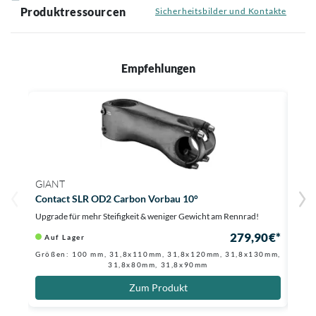
Produktressourcen
Sicherheitsbilder und Kontakte
Empfehlungen
GIANT
GIA
Contact SLR OD2 Carbon Vorbau 10°
Cont
Upgrade für mehr Steifigkeit & weniger Gewicht am Rennrad!
Ultra
279,90 €*
Auf Lager
Au
0,90 
Größen: 100 mm, 31,8x110mm, 31,8x120mm, 31,8x130mm,
31,8x80mm, 31,8x90mm
Grö
Zum Produkt