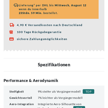
Lieferung¹ per DHL bis
Mittwoch, August 12
wenn du innerhalb
23Stdn. 59 Min.
bestellst.
4,90 € Versandkosten nach Deutschland

100 Tage Rückgabegarantie

sichere Zahlungsmöglichkeiten

Spezifikationen
Performance & Aerodynamik
Steifigkeit
9% steifer als Vorgängermodell
TOP
Gewichtsvorteil
7% leichter als Vorgängermodell
Aero-Integration
Integrierte Aero-Silhouette von