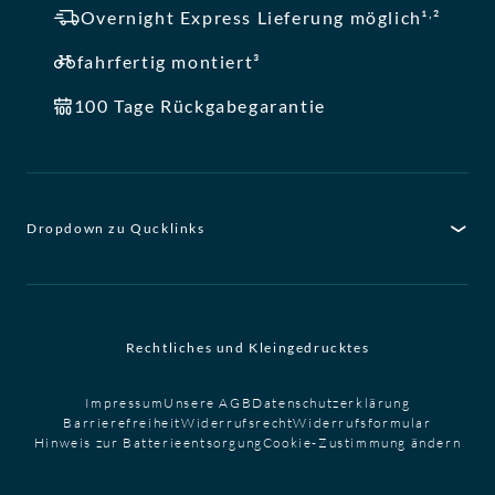
,
Overnight Express Lieferung möglich¹
²
fahrfertig montiert³
100 Tage Rückgabegarantie
Dropdown zu Qucklinks
Rechtliches und Kleingedrucktes
Impressum
Unsere AGB
Datenschutzerklärung
Barrierefreiheit
Widerrufsrecht
Widerrufsformular
Hinweis zur Batterieentsorgung
Cookie-Zustimmung ändern