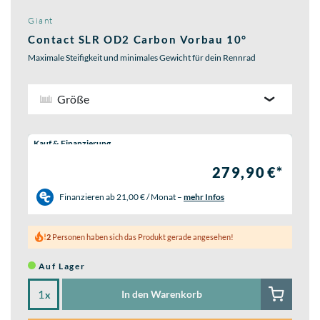
Giant
Contact SLR OD2 Carbon Vorbau 10°
Maximale Steifigkeit und minimales Gewicht für dein Rennrad
Größe
Wähle eine Preisoption:
Kauf & Finanzierung
279,90 €*
Finanzieren ab
21,00 € / Monat
–
mehr Infos
2
Personen haben sich das Produkt gerade angesehen!
Auf Lager
In den Warenkorb
x