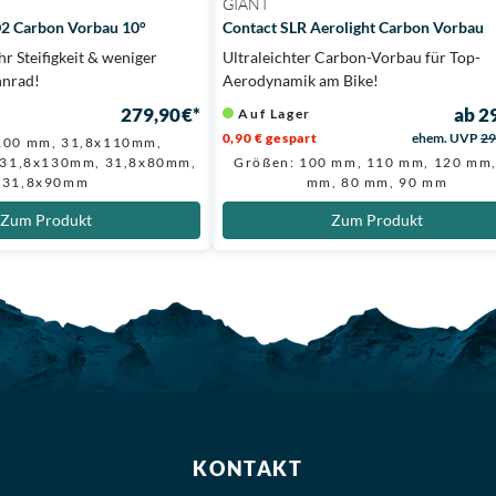
GIANT
2 Carbon Vorbau 10°
Contact SLR Aerolight Carbon Vorbau
r Steifigkeit & weniger
Ultraleichter Carbon-Vorbau für Top-
nnrad!
Aerodynamik am Bike!
279,90 €*
ab 2
Auf Lager
0,90 € gespart
ehem. UVP
29
100 mm, 31,8x110mm,
 31,8x130mm, 31,8x80mm,
Größen: 100 mm, 110 mm, 120 mm,
31,8x90mm
mm, 80 mm, 90 mm
Zum Produkt
Zum Produkt
KONTAKT