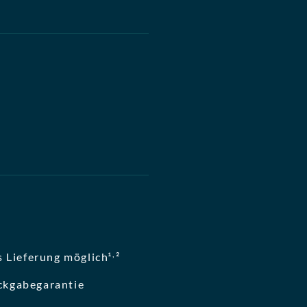
,
 Lieferung möglich¹
²
ckgabegarantie