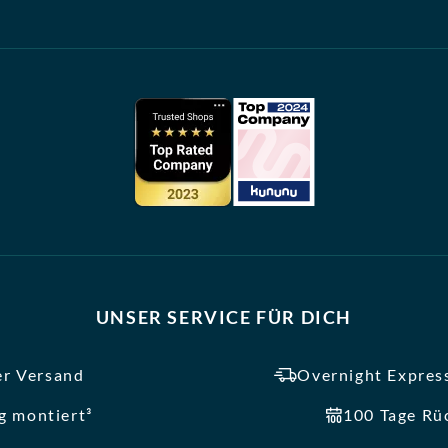
UNSER SERVICE FÜR DICH
er Versand
Overnight Express
ig montiert³
100 Tage Rü