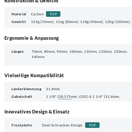
Konstruktion & Gewicht
Material
Carbon
TOP
Gewicht
114g (70mm), 116g (80mm), 118g (90mm), 120g (100mm),
Ergonomie & Anpassung
Längen
70mm, 80mm, 90mm, 100mm, 110mm, 120mm, 130mm,
140mm
Vielseitige Kompatibilität
Lenkerklemmung
31,8mm
Gabelschaft
1 1/8" (28,575mm, OD1) & 1 1/4" (31,8mm,
Innovatives Design & Einsatz
Frontplatte
Zwei-Schrauben-Design
TOP