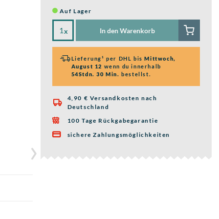
Auf Lager
In den Warenkorb
x
Lieferung¹ per DHL bis
Mittwoch,
August 12
wenn du innerhalb
54Stdn. 30 Min.
bestellst.
4,90 € Versandkosten nach

Deutschland
100 Tage Rückgabegarantie

sichere Zahlungsmöglichkeiten
