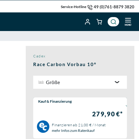
49 (0)761-8879 3820
Service-Hotline
MENÜ
Cadex
Race Carbon Vorbau 10°
Größe
Wähle eine Preisoption:
Kauf & Finanzierung
279,90 €*
Finanzieren ab
21,00 € / Monat
mehr Infos zum Ratenkauf