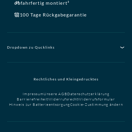
fahrfertig montiert³
100 Tage Rückgabegarantie
Dropdown zu Qucklinks
Rechtliches und Kleingedrucktes
Impressum
Unsere AGB
Datenschutzerklärung
Barrierefreiheit
Widerrufsrecht
Widerrufsformular
Hinweis zur Batterieentsorgung
Cookie-Zustimmung ändern