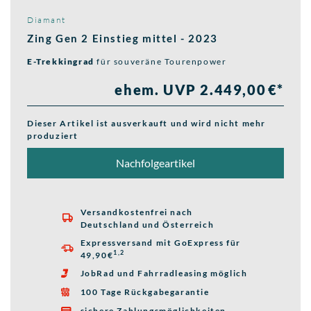
Diamant
Zing Gen 2 Einstieg mittel - 2023
E-Trekkingrad
für souveräne Tourenpower
ehem. UVP 2.449,00 €*
Dieser Artikel ist ausverkauft und wird nicht mehr
produziert
Nachfolgeartikel
Versandkostenfrei nach

Deutschland und Österreich
Expressversand mit GoExpress für

1,2
49,90€
JobRad und Fahrradleasing möglich

100 Tage Rückgabegarantie

sichere Zahlungsmöglichkeiten
