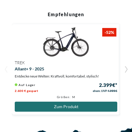
Empfehlungen
-52%
TREK
TRE
Allant+ 9 - 2025
Alla
Entdecke neue Welten: Kraftvoll, komfortabel, stylisch!
Flott
2.399 €*
Auf Lager
Li
2.600 € gespart
ehem. UVP
4.999 €
281 €
Größen: M
Zum Produkt