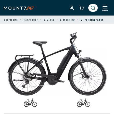
Zum
Inhalt
MENÜ
springen
Startseite
Fahrräder
E-Bikes
E-Trekking
E-Trekkingräder