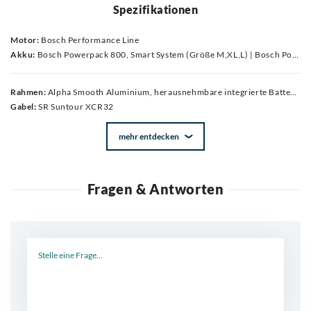
Spezifikationen
Motor:
Bosch Performance Line
Akku:
Bosch Powerpack 800, Smart System (Größe M,XL,L) | Bosch Powerpack 400, Smart System (Größe M,XL,L) | Bosch Powerpack 545, Smart System (Größe M,XL,L) | Bosch Powerpack 725, Smart System (Größe M,XL,L)
Rahmen:
Alpha Smooth Aluminium, herausnehmbare integrierte Batterie, interne Kabelführung, Motor Armor, Post-Mount-Scheibenbremsaufnahme, 135 x 5 mm Schnellspannachse
Gabel:
SR Suntour XCR32
mehr entdecken
Fragen & Antworten
Neue Frage