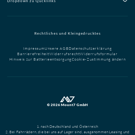
Dropdown zu Qucklinks
Rechtliches und Kleingedrucktes
Impressum
Unsere AGB
Datenschutzerklärung
Barrierefreiheit
Widerrufsrecht
Widerrufsformular
Hinweis zur Batterieentsorgung
Cookie-Zustimmung ändern
© 2026 Mount7 GmbH
1. nach Deutschland und Österreich
2. Bei Fahrrädern, die bei uns auf Lager sind, ausgenommen Leasing und