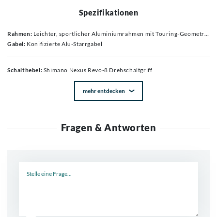
Spezifikationen
Rahmen:
Leichter, sportlicher Aluminiumrahmen mit Touring-Geometrie, innenverlegten Zügen, Riemenantrieb- und DuoTrap-S kompatibel
Gabel:
Konifizierte Alu-Starrgabel
Schalthebel:
Shimano Nexus Revo-8 Drehschaltgriff
mehr entdecken
Fragen & Antworten
Neue Frage