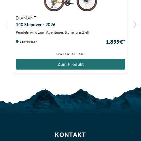
DIAMANT
DIA
140 Stepover - 2026
Maho
Pendeln wird zum Abenteuer. Sicher ans Ziel!
Cityb
1.899 €*
Lieferbar
Li
Größen: XL, XXL
Zum Produkt
KONTAKT