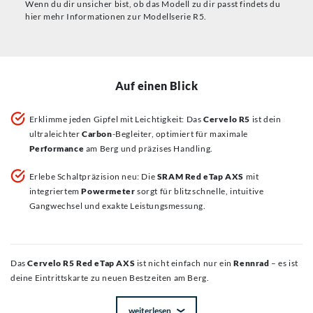
Wenn du dir unsicher bist, ob das Modell zu dir passt findets du
hier mehr Informationen zur Modellserie R5.
Auf einen Blick
Erklimme jeden Gipfel mit Leichtigkeit: Das
Cervelo R5
ist dein
ultraleichter
Carbon
-Begleiter, optimiert für maximale
Performance
am Berg und präzises Handling.
Erlebe Schaltpräzision neu: Die
SRAM Red eTap AXS
mit
integriertem
Powermeter
sorgt für blitzschnelle, intuitive
Gangwechsel und exakte Leistungsmessung.
Das
Cervelo R5 Red eTap AXS
ist nicht einfach nur ein
Rennrad
– es ist
deine Eintrittskarte zu neuen Bestzeiten am Berg.
weiterlesen