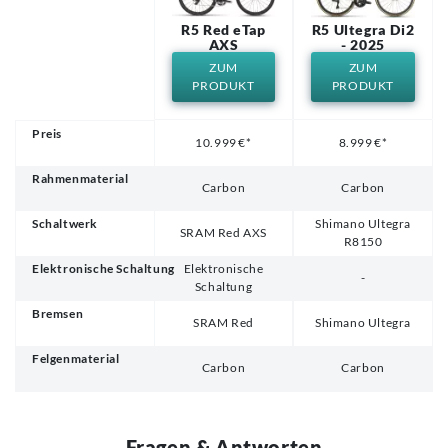
R5 Red eTap
R5 Ultegra Di2
AXS
- 2025
ZUM
ZUM
PRODUKT
PRODUKT
Preis
10.999 €*
8.999 €*
Rahmenmaterial
Carbon
Carbon
Schaltwerk
Shimano Ultegra
SRAM Red AXS
R8150
Elektronische Schaltung
Elektronische
-
Schaltung
Bremsen
SRAM Red
Shimano Ultegra
Felgenmaterial
Carbon
Carbon
Fragen & Antworten