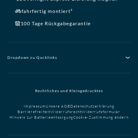
fahrfertig montiert³
100 Tage Rückgabegarantie
Dropdown zu Qucklinks
Rechtliches und Kleingedrucktes
Impressum
Unsere AGB
Datenschutzerklärung
Barrierefreiheit
Widerrufsrecht
Widerrufsformular
Hinweis zur Batterieentsorgung
Cookie-Zustimmung ändern