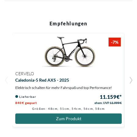
Empfehlungen
-7%
CERVELO
CER
Caledonia-5 Red AXS - 2025
R5 F
Elektrisch schalten für mehr Fahrspaß und top Performance!
Elekt
11.159 €*
Lieferbar
Au
840 € gespart
ehem. UVP
11.999 €
2.300
Größen: 48cm, 51cm, 54cm, 56cm, 58cm
Zum Produkt