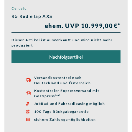
Cervelo
R5 Red eTap AXS
ehem. UVP 10.999,00 €*
Dieser Artikel ist ausverkauft und wird nicht mehr
produziert
Nachfolgeartikel
Versandkostenfrei nach

Deutschland und Österreich
Kostenfreier Expressversand mit

1,2
GoExpress
JobRad und Fahrradleasing möglich

100 Tage Rückgabegarantie

sichere Zahlungsmöglichkeiten
