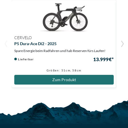
CERVELO
CER
P5 Dura-Ace Di2 - 2025
P-Se
Spare Energie beim Radfahren und hab Reserven fürs Laufen!
Aerod
13.999 €*
Lieferbar
Li
Größen: 51cm, 58cm
Zum Produkt