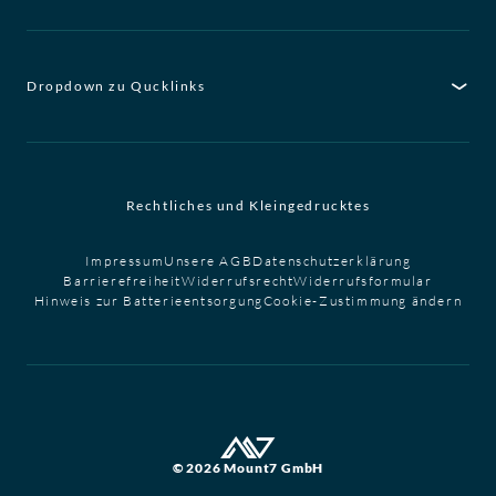
Dropdown zu Qucklinks
Rechtliches und Kleingedrucktes
Impressum
Unsere AGB
Datenschutzerklärung
Barrierefreiheit
Widerrufsrecht
Widerrufsformular
Hinweis zur Batterieentsorgung
Cookie-Zustimmung ändern
© 2026 Mount7 GmbH