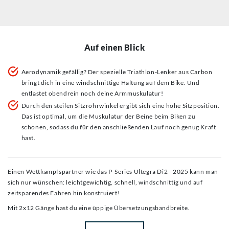
Auf einen Blick
Aerodynamik gefällig? Der spezielle Triathlon-Lenker aus Carbon
bringt dich in eine windschnittige Haltung auf dem Bike. Und
entlastet obendrein noch deine Armmuskulatur!
Durch den steilen Sitzrohrwinkel ergibt sich eine hohe Sitzposition.
Das ist optimal, um die Muskulatur der Beine beim Biken zu
schonen, sodass du für den anschließenden Lauf noch genug Kraft
hast.
Einen Wettkampfspartner wie das P-Series Ultegra Di2 - 2025 kann man
sich nur wünschen: leichtgewichtig, schnell, windschnittig und auf
zeitsparendes Fahren hin konstruiert!
Mit 2x12 Gänge hast du eine üppige Übersetzungsbandbreite.