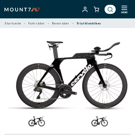
Zum
Inhalt
MENÜ
springen
Startseite
Fahrräder
Rennräder
Triathlonbikes