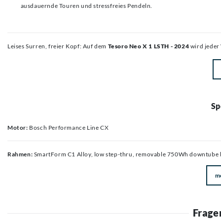
ausdauernde Touren und stressfreies Pendeln.
Leises Surren, freier Kopf: Auf dem
Tesoro Neo X 1 LSTH - 2024
wird jeder
Sp
Motor:
Bosch Performance Line CX
Rahmen:
SmartForm C1 Alloy, low step-thru, removable 750Wh downtube battery, integrated front running light, tapered headtube, internal cable routing, 135mm QR hub spacing, IS disc mount, mo
m
Frage