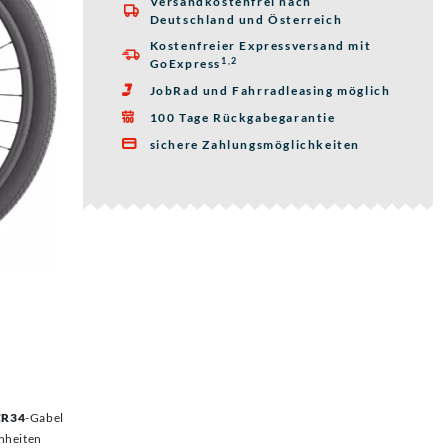
Versandkostenfrei nach

Deutschland und Österreich
Kostenfreier Expressversand mit

1,2
GoExpress
JobRad und Fahrradleasing möglich

100 Tage Rückgabegarantie

sichere Zahlungsmöglichkeiten

CR34
-Gabel
nheiten