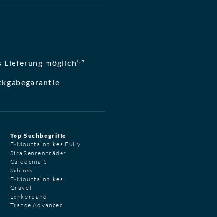
,
 Lieferung möglich¹
²
ckgabegarantie
Top Suchbegriffe
E-Mountainbikes Fully
Straßenrennräder
Caledonia 5
Schloss
E-Mountainbikes
Gravel
Lenkerband
Trance Advanced