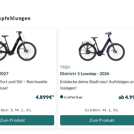
pfehlungen
TREK
 2027
District+ 5 Lowstep - 2026
ort und Stil – Reichweite
Entdecke deine Stadt neu! Aufsteigen u
sse!
loslegen!
4.899 €*
ab 4.9
Lieferbar
ßen: S, M, L, XL
Größen: M, L, XL
Zum Produkt
Zum Produkt