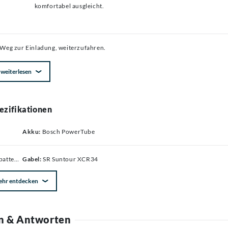
komfortabel ausgleicht.
 Weg zur Einladung, weiterzufahren.
weiterlesen
ezifikationen
Akku:
Bosch PowerTube
tor protection
Gabel:
SR Suntour XCR34
ehr entdecken
n & Antworten