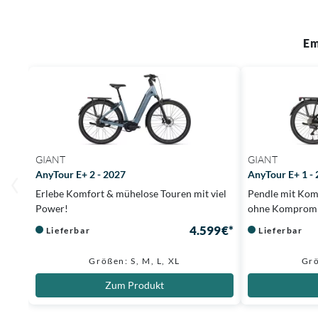
Em
GIANT
GIANT
AnyTour E+ 2 - 2027
AnyTour E+ 1 -
Erlebe Komfort & mühelose Touren mit viel
Pendle mit Komf
Power!
ohne Kompromi
4.599 €*
Lieferbar
Lieferbar
Größen: S, M, L, XL
Grö
Zum Produkt