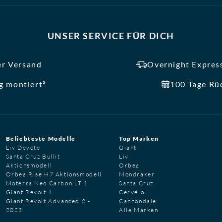
UNSER SERVICE FÜR DICH
er Versand
Overnight Express
ig montiert³
100 Tage Rü
Beliebteste Modelle
Top Marken
Liv Devote
Giant
Santa Cruz Bullit
Liv
Aktionsmodell
Orbea
Orbea Rise H7 Aktionsmodell
Mondraker
Moterra Neo Carbon LT 1
Santa Cruz
Giant Revolt 1
Cervélo
Giant Revolt Advanced 2 -
Cannondale
2023
Alle Marken