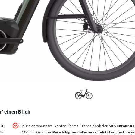
f einen Blick
CX
-
Spüre entspanntes, kontrolliertes Fahren dank der
SR Suntour X
für
(100 mm) und der
Parallelogramm-Federsattelstütze
, die Unebe