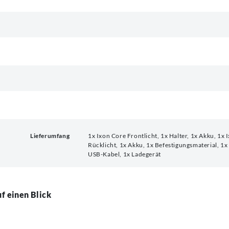
Lieferumfang
1x Ixon Core Frontlicht, 1x Halter, 1x Akku, 1x I
Rücklicht, 1x Akku, 1x Befestigungsmaterial, 1x
USB-Kabel, 1x Ladegerät
f einen Blick