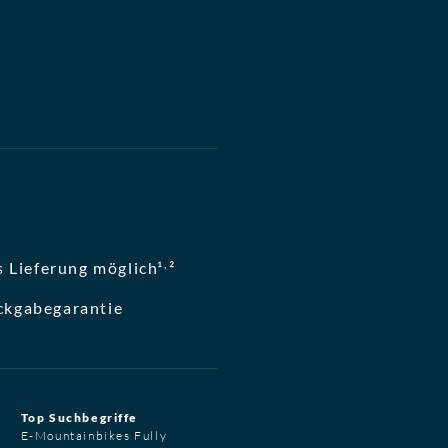
,
 Lieferung möglich¹
²
ckgabegarantie
Top Suchbegriffe
E-Mountainbikes Fully