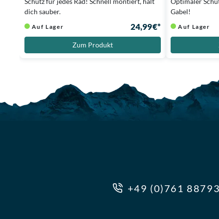
Schutz für jedes Rad! Schnell montiert, hält
Optimaler Schut
dich sauber.
Gabel!
24,99 €*
Auf Lager
Auf Lager
Zum Produkt
+49 (0)761 8879