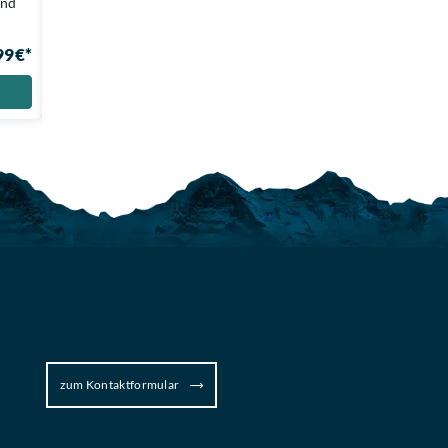
und
E-Bike!
Bike.
4.399 €*
Auf Lager
99 €*
Zum Produkt
zum Kontaktformular