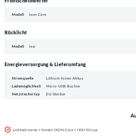
Frontscheinwerfer
Modell
Ixon Core
Rücklicht
Modell
Ixxi
Energieversorgung & Lieferumfang
Stromquelle
Lithium-Ionen-Akkus
Lademöglichkeit
Micro-USB-Buchse
Netzsteckertyp
EU-Stecker
Au
Lichtset vorne + hinten IXON Core + IXXI 50 Lux