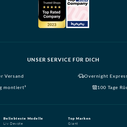
UNSER SERVICE FÜR DICH
er Versand
Overnight Express
ig montiert³
100 Tage Rü
Beliebteste Modelle
Top Marken
Liv Devote
Giant