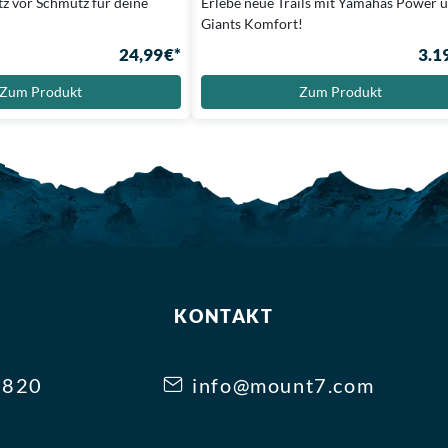
z vor Schmutz für deine
Erlebe neue Trails mit Yamahas Power 
Giants Komfort!
24,99 €*
3.1
Zum Produkt
Zum Produkt
KONTAKT
3820
info@mount7.com