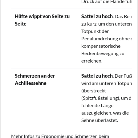
Druck auf die Hände führt.
Hüfte wippt von Seite zu
Sattel zu hoch
. Das Bein is
Seite
zu kurz, um den unteren
Totpunkt der
Pedalumdrehung ohne ein
kompensatorische
Beckenbewegung zu
erreichen.
Schmerzen an der
Sattel zu hoch
. Der Fuß
Achillessehne
wird am unteren Totpunkt
überstreckt
(Spitzfußstellung), um die
fehlende Länge
auszugleichen, was die
Sehne überlastet.
Mehr Infos zu Ergonomie und Schmerzen beim