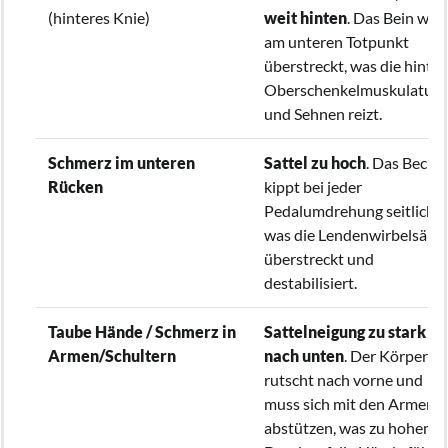
(hinteres Knie)
weit hinten
. Das Bein wird
am unteren Totpunkt
überstreckt, was die hinter
Oberschenkelmuskulatur
und Sehnen reizt.
Schmerz im unteren
Sattel zu hoch
. Das Becke
Rücken
kippt bei jeder
Pedalumdrehung seitlich,
was die Lendenwirbelsäule
überstreckt und
destabilisiert.
Taube Hände / Schmerz in
Sattelneigung zu stark
Armen/Schultern
nach unten
. Der Körper
rutscht nach vorne und
muss sich mit den Armen
abstützen, was zu hohem