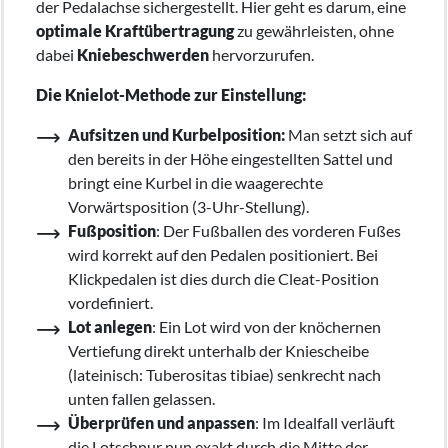
der Pedalachse sichergestellt. Hier geht es darum, eine
optimale Kraftübertragung
zu gewährleisten, ohne
dabei
Kniebeschwerden
hervorzurufen.
Die Knielot-Methode zur Einstellung:
Aufsitzen und Kurbelposition:
Man setzt sich auf
den bereits in der Höhe eingestellten Sattel und
bringt eine Kurbel in die waagerechte
Vorwärtsposition (3-Uhr-Stellung).
Fußposition
: Der Fußballen des vorderen Fußes
wird korrekt auf den Pedalen positioniert. Bei
Klickpedalen ist dies durch die Cleat-Position
vordefiniert.
Lot anlegen
: Ein Lot wird von der knöchernen
Vertiefung direkt unterhalb der Kniescheibe
(lateinisch: Tuberositas tibiae) senkrecht nach
unten fallen gelassen.
Überprüfen und anpassen
: Im Idealfall verläuft
die Lotschnur nun exakt durch die Mitte der