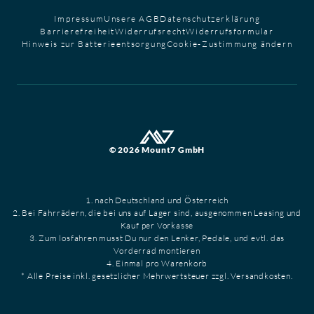
Impressum
Unsere AGB
Datenschutzerklärung
Barrierefreiheit
Widerrufsrecht
Widerrufsformular
Hinweis zur Batterieentsorgung
Cookie-Zustimmung ändern
© 2026 Mount7 GmbH
1. nach Deutschland und Österreich
2. Bei Fahrrädern, die bei uns auf Lager sind, ausgenommen Leasing und
Kauf per Vorkasse
3. Zum losfahren musst Du nur den Lenker, Pedale, und evtl. das
Vorderrad montieren
4. Einmal pro Warenkorb
* Alle Preise inkl. gesetzlicher Mehrwertsteuer zzgl. Versandkosten.