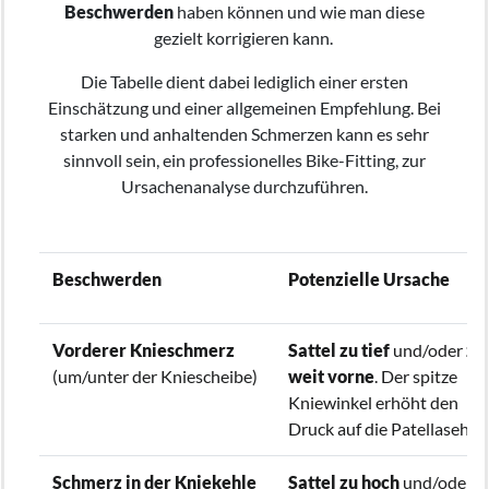
Beschwerden
haben können und wie man diese
gezielt korrigieren kann.
Die Tabelle dient dabei lediglich einer ersten
Einschätzung und einer allgemeinen Empfehlung. Bei
starken und anhaltenden Schmerzen kann es sehr
sinnvoll sein, ein professionelles Bike-Fitting, zur
Ursachenanalyse durchzuführen.
Beschwerden
Potenzielle Ursache
Vorderer Knieschmerz
Sattel zu tief
und/oder
zu
(um/unter der Kniescheibe)
weit vorne
. Der spitze
Kniewinkel erhöht den
Druck auf die Patellasehne
Schmerz in der Kniekehle
Sattel zu hoch
und/oder
z