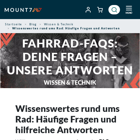
Zum
Inhalt
MENÜ
springen
Startseite
Blog
Wissen & Technik
Wissenswertes rund ums Rad: Häufige Fragen und Antworten
FAHRRAD-FAQS:
DEINE FRAGEN –
UNSERE ANTWORTEN
WISSEN & TECHNIK
Wissenswertes rund ums
Rad: Häufige Fragen und
hilfreiche Antworten