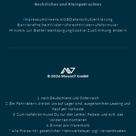
Rechtliches und Kleingedrucktes
Impressum
Unsere AGB
Datenschutzerklärung
Barrierefreiheit
Widerrufsrecht
Widerrufsformular
Hinweis zur Batterieentsorgung
Cookie-Zustimmung ändern
© 2026 Mount7 GmbH
1. nach Deutschland und Österreich
2. Bei Fahrrädern, die bei uns auf Lager sind, ausgenommen Leasing und
Kauf per Vorkasse
3. Zum losfahren musst Du nur den Lenker, Pedale, und evtl. das
Vorderrad montieren
4. Einmal pro Warenkorb
* Alle Preise inkl. gesetzlicher Mehrwertsteuer zzgl. Versandkosten.