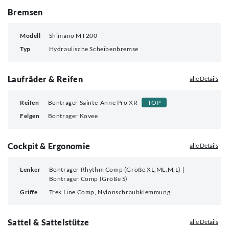
Bremsen
Modell
Shimano MT200
Typ
Hydraulische Scheibenbremse
Laufräder & Reifen
alle Details
Reifen
Bontrager Sainte-Anne Pro XR
TOP
Felgen
Bontrager Kovee
Cockpit & Ergonomie
alle Details
Lenker
Bontrager Rhythm Comp (Größe XL,ML,M,L) |
Bontrager Comp (Größe S)
Griffe
Trek Line Comp, Nylonschraubklemmung
Sattel & Sattelstütze
alle Details