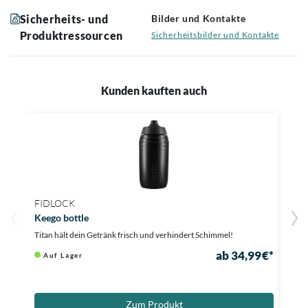
Sicherheits- und
Bilder und Kontakte
Produktressourcen
Sicherheitsbilder und Kontakte
Kunden kauften auch
FIDLOCK
SHI
Keego bottle
Fahr
Titan hält dein Getränk frisch und verhindert Schimmel!
Siche
ab 34,99 €*
Auf Lager
Au
27,96
Zum Produkt