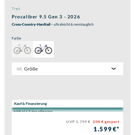
Trek
Procaliber 9.5 Gen 3 - 2026
Cross-Country-Hardtail
– ultraleicht & renntauglich
Farbe
Größe
Wähle eine Preisoption:
Kauf & Finanzierung
JobRad & Fahrradleasing
UVP 1.799 €
200 € gespart
1.599 €*