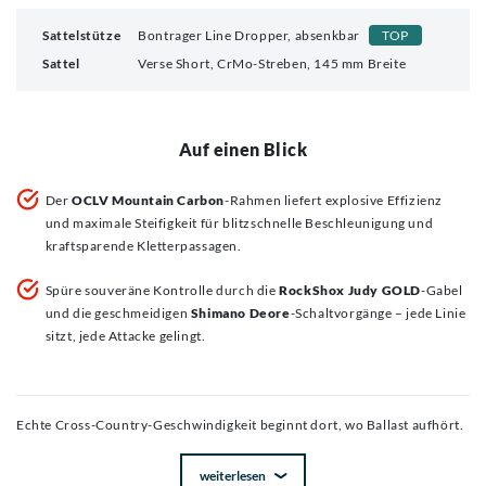
Sattelstütze
Bontrager Line Dropper, absenkbar
TOP
Sattel
Verse Short, CrMo-Streben, 145 mm Breite
Auf einen Blick
Der
OCLV Mountain Carbon
-Rahmen liefert explosive Effizienz
und maximale Steifigkeit für blitzschnelle Beschleunigung und
kraftsparende Kletterpassagen.
Spüre souveräne Kontrolle durch die
RockShox Judy GOLD
-Gabel
und die geschmeidigen
Shimano Deore
-Schaltvorgänge – jede Linie
sitzt, jede Attacke gelingt.
Echte Cross-Country-Geschwindigkeit beginnt dort, wo Ballast aufhört.
weiterlesen