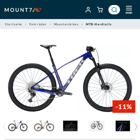
Zum
Inhalt
MENÜ
springen
Startseite
Fahrräder
Mountainbikes
MTB-Hardtails
-11%