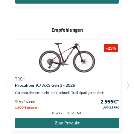
Empfehlungen
-25%
TREK
MON
Procaliber 9.7 AXS Gen 3 - 2026
Chro
Carbonrahmen: leicht, steif, schnell. Trail-Spaß garantiert!
Erleb
2.999 €*
Auf Lager
Li
1.000 € gespart
UVP
3.999 €
Größen: S, M, ML
Zum Produkt