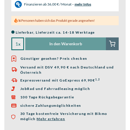
Finanzieren ab
36,00 € / Monat
–
mehr Infos
6
Personen haben sich das Produkt gerade angesehen!
Lieferbar, Lieferzeit ca. 14-18 Werktage
In den Warenkorb
x
Günstiger gesehen? Preis checken
Versand mit DSV 49,90 € nach Deutschland und

Österreich
1,2
Expressversand mit GoExpress 69,90€

JobRad und Fahrradleasing möglich

100 Tage Rückgabegarantie

sichere Zahlungsmöglichkeiten

30 Tage kostenfreie Versicherung mit Bikmo
möglich
Mehr erfahren
über die Bikmo Fahrradversicherung