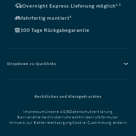
,
Overnight Express Lieferung möglich¹
²
fahrfertig montiert³
100 Tage Rückgabegarantie
Dropdown zu Qucklinks
Rechtliches und Kleingedrucktes
Impressum
Unsere AGB
Datenschutzerklärung
Barrierefreiheit
Widerrufsrecht
Widerrufsformular
Hinweis zur Batterieentsorgung
Cookie-Zustimmung ändern