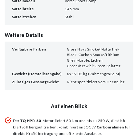
Sattelmodell
Verse Short Comp
Sattelbreite
145 mm
Sattelstreben
Stahl
Weitere Details
Verfügbare Farben
Gloss Navy Smoke/Matte Trek
Black, Carbon Smoke/Lithium
Grey Marble, Lichen
Green/Keswick Green Splatter
Gewicht (Herstellerangabe)
ab 19.02 kg (Rahmengröße M)
Zulässiges Gesamtgewicht
Nicht spezifiziert vom Hersteller
Auf einen Blick
Der
TQ HPR-60
-Motor liefert 60 Nm und bis zu 250 W, die dich
kraftvoll bergauf treiben; kombiniert mit OCLV
Carbonrahmen
für
direkte Kraftübertragung und effiziente Ausdauer.