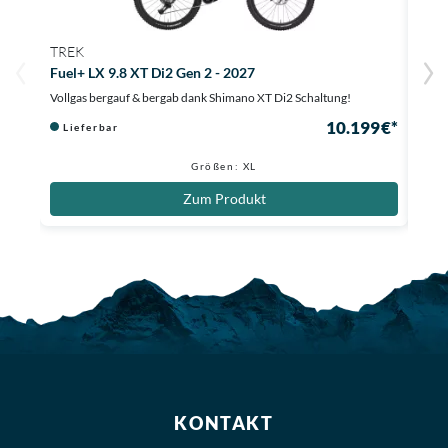
TREK
ORB
Fuel+ LX 9.8 XT Di2 Gen 2 - 2027
Rise
Vollgas bergauf & bergab dank Shimano XT Di2 Schaltung!
Erleb
10.199 €*
Lieferbar
Li
Größen: XL
Zum Produkt
KONTAKT