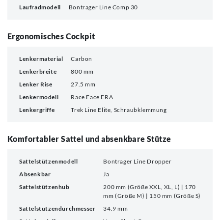
Laufradmodell
Bontrager Line Comp 30
Ergonomisches Cockpit
Lenkermaterial
Carbon
Lenkerbreite
800 mm
Lenker Rise
27.5 mm
Lenkermodell
Race Face ERA
Lenkergriffe
Trek Line Elite, Schraubklemmung
Komfortabler Sattel und absenkbare Stütze
Sattelstützenmodell
Bontrager Line Dropper
Absenkbar
Ja
Sattelstützenhub
200 mm (Größe XXL, XL, L) | 170
mm (Größe M) | 150 mm (Größe S)
Sattelstützendurchmesser
34.9 mm