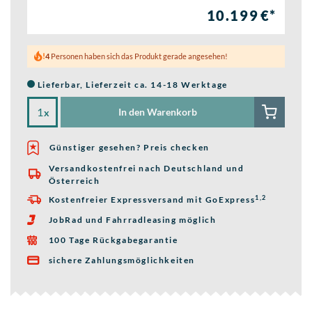
10.199 €*
4
Personen haben sich das Produkt gerade angesehen!
Lieferbar, Lieferzeit ca. 14-18 Werktage
In den Warenkorb
x
Günstiger gesehen? Preis checken
Versandkostenfrei nach Deutschland und

Österreich
1,2
Kostenfreier Expressversand mit GoExpress

JobRad und Fahrradleasing möglich

100 Tage Rückgabegarantie

sichere Zahlungsmöglichkeiten
