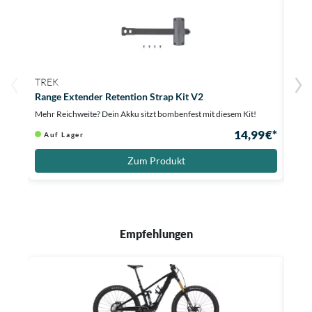
TREK
TQ
Range Extender Retention Strap Kit V2
HPR 
Mehr Reichweite? Dein Akku sitzt bombenfest mit diesem Kit!
Mehr 
14,99 €*
Auf Lager
Au
Zum Produkt
Empfehlungen