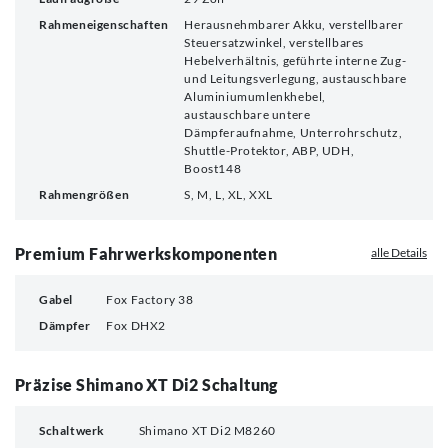
Rahmeneigenschaften
Herausnehmbarer Akku, verstellbarer
Steuersatzwinkel, verstellbares
Hebelverhältnis, geführte interne Zug-
und Leitungsverlegung, austauschbare
Aluminiumumlenkhebel,
austauschbare untere
Dämpferaufnahme, Unterrohrschutz,
Shuttle-Protektor, ABP, UDH,
Boost148
Rahmengrößen
S, M, L, XL, XXL
Premium Fahrwerkskomponenten
alle Details
Gabel
Fox Factory 38
Dämpfer
Fox DHX2
Präzise Shimano XT Di2 Schaltung
Schaltwerk
Shimano XT Di2 M8260