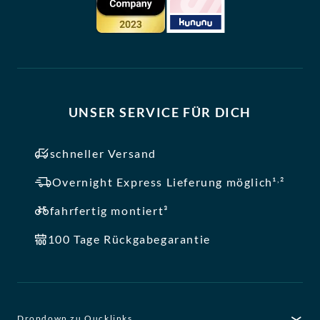
UNSER SERVICE FÜR DICH
schneller Versand
,
Overnight Express Lieferung möglich¹
²
fahrfertig montiert³
100 Tage Rückgabegarantie
Dropdown zu Qucklinks