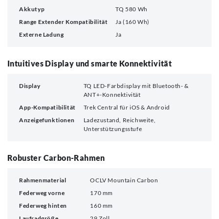
Akkutyp
TQ 580 Wh
Range Extender Kompatibilität
Ja (160 Wh)
Externe Ladung
Ja
Intuitives Display und smarte Konnektivität
Display
TQ LED-Farbdisplay mit Bluetooth- &
ANT+-Konnektivität
App-Kompatibilität
Trek Central für iOS & Android
Anzeigefunktionen
Ladezustand, Reichweite,
Unterstützungsstufe
Robuster Carbon-Rahmen
Rahmenmaterial
OCLV Mountain Carbon
Federweg vorne
170 mm
Federweg hinten
160 mm
Laufradgröße
29 Zoll