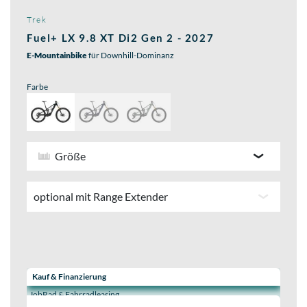
Trek
Fuel+ LX 9.8 XT Di2 Gen 2 - 2027
E-Mountainbike
für Downhill-Dominanz
Farbe
Größe
optional mit Range Extender
Wähle eine Preisoption:
Kauf & Finanzierung
JobRad & Fahrradleasing