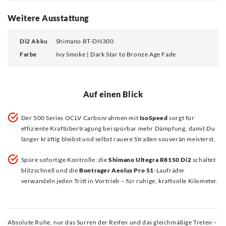
Weitere Ausstattung
Di2 Akku
Shimano BT-DN300
Farbe
Ivy Smoke | Dark Star to Bronze Age Fade
Auf einen Blick
Der 500 Series OCLV Carbonrahmen mit
IsoSpeed
sorgt für
effiziente Kraftübertragung bei spürbar mehr Dämpfung, damit Du
länger kräftig bleibst und selbst rauere Straßen souverän meisterst.
Spüre sofortige Kontrolle: die
Shimano Ultegra R8150 Di2
schaltet
blitzschnell und die
Bontrager Aeolus Pro 51
-Laufräder
verwandeln jeden Tritt in Vortrieb – für ruhige, kraftvolle Kilometer.
Absolute Ruhe, nur das Surren der Reifen und das gleichmäßige Treten –