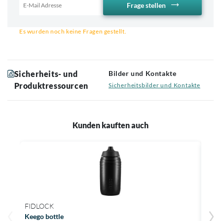
Frage stellen
Email für Benachrichtigung
Es wurden noch keine Fragen gestellt.
Sicherheits- und
Bilder und Kontakte
Produktressourcen
Sicherheitsbilder und Kontakte
Kunden kauften auch
FIDLOCK
TRE
Keego bottle
Doma