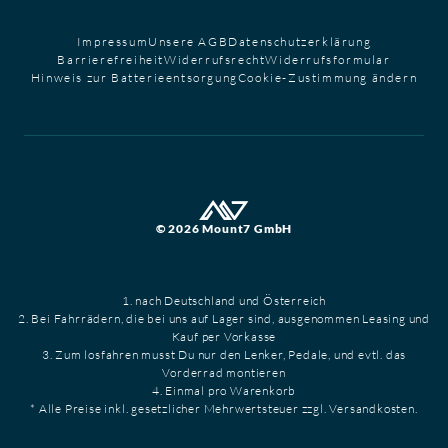
Impressum
Unsere AGB
Datenschutzerklärung
Barrierefreiheit
Widerrufsrecht
Widerrufsformular
Hinweis zur Batterieentsorgung
Cookie-Zustimmung ändern
© 2026 Mount7 GmbH
1. nach Deutschland und Österreich
2. Bei Fahrrädern, die bei uns auf Lager sind, ausgenommen Leasing und
Kauf per Vorkasse
3. Zum losfahren musst Du nur den Lenker, Pedale, und evtl. das
Vorderrad montieren
4. Einmal pro Warenkorb
* Alle Preise inkl. gesetzlicher Mehrwertsteuer zzgl. Versandkosten.