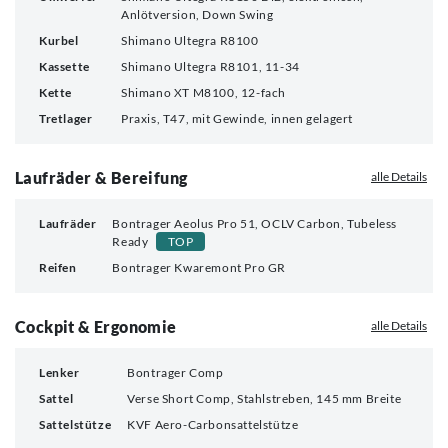
Anlötversion, Down Swing
Kurbel
Shimano Ultegra R8100
Kassette
Shimano Ultegra R8101, 11-34
Kette
Shimano XT M8100, 12-fach
Tretlager
Praxis, T47, mit Gewinde, innen gelagert
Laufräder & Bereifung
alle Details
Laufräder
Bontrager Aeolus Pro 51, OCLV Carbon, Tubeless
Ready
TOP
Reifen
Bontrager Kwaremont Pro GR
Cockpit & Ergonomie
alle Details
Lenker
Bontrager Comp
Sattel
Verse Short Comp, Stahlstreben, 145 mm Breite
Sattelstütze
KVF Aero-Carbonsattelstütze