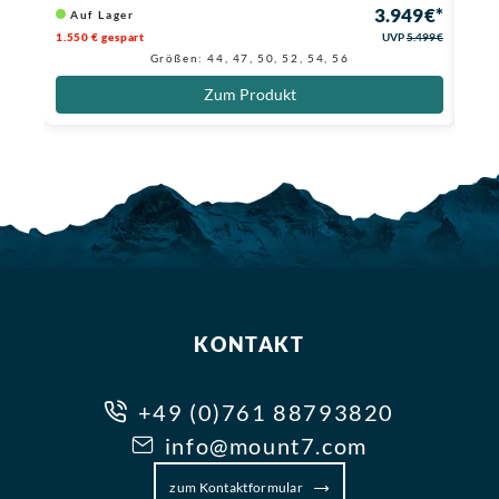
3.949 €*
Auf Lager
Au
1.550 € gespart
UVP
5.499 €
6.000
Größen: 44, 47, 50, 52, 54, 56
Zum Produkt
KONTAKT
+49 (0)761 88793820
info@mount7.com
zum Kontaktformular