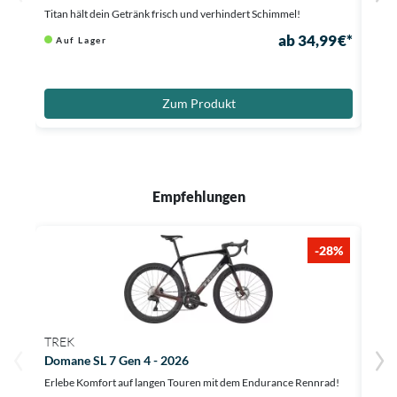
Titan hält dein Getränk frisch und verhindert Schimmel!
Erleb
ab 34,99 €*
Auf Lager
Au
6.000
Zum Produkt
Empfehlungen
-28%
TREK
TRE
Domane SL 7 Gen 4 - 2026
Doma
Erlebe Komfort auf langen Touren mit dem Endurance Rennrad!
Erleb