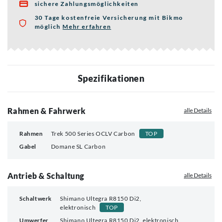
sichere Zahlungsmöglichkeiten

30 Tage kostenfreie Versicherung mit Bikmo
möglich
Mehr erfahren
über die Bikmo Fahrradversicherung
Spezifikationen
Rahmen & Fahrwerk
alle Details
Rahmen
Trek 500 Series OCLV Carbon
TOP
Gabel
Domane SL Carbon
Antrieb & Schaltung
alle Details
Schaltwerk
Shimano Ultegra R8150 Di2,
elektronisch
TOP
Umwerfer
Shimano Ultegra R8150 Di2, elektronisch,