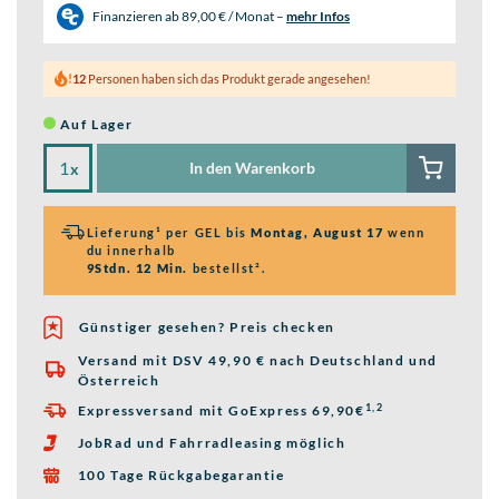
Finanzieren ab
89,00 € / Monat
–
mehr Infos
12
Personen haben sich das Produkt gerade angesehen!
Auf Lager
In den Warenkorb
x
Lieferung¹ per GEL bis
Montag, August 17
wenn
du innerhalb
9Stdn. 12 Min.
bestellst².
Günstiger gesehen? Preis checken
Versand mit DSV 49,90 € nach Deutschland und

Österreich
1,2
Expressversand mit GoExpress 69,90€

JobRad und Fahrradleasing möglich

100 Tage Rückgabegarantie
