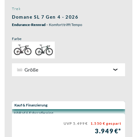
Trek
Domane SL 7 Gen 4 - 2026
Endurance-Rennrad
– Komfort trifft Tempo
Farbe
Größe
Wähle eine Preisoption:
Kauf & Finanzierung
JobRad & Fahrradleasing
UVP 5.499 €
1.550 € gespart
3.949 €*