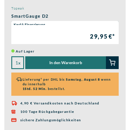
Topeak
SmartGauge D2
Wähle eine Preisoption:
Kauf & Finanzierung
29,95 €*
Auf Lager
In den Warenkorb
x
Lieferung¹ per DHL bis
Samstag, August 8
wenn
du innerhalb
1Std. 52 Min.
bestellst.
4,90 € Versandkosten nach Deutschland

100 Tage Rückgabegarantie

sichere Zahlungsmöglichkeiten
