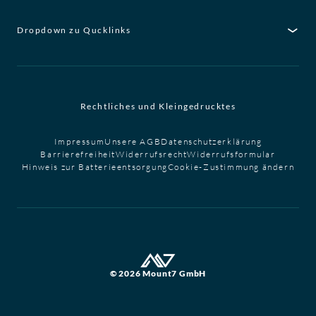
Dropdown zu Qucklinks
Rechtliches und Kleingedrucktes
Impressum
Unsere AGB
Datenschutzerklärung
Barrierefreiheit
Widerrufsrecht
Widerrufsformular
Hinweis zur Batterieentsorgung
Cookie-Zustimmung ändern
© 2026 Mount7 GmbH