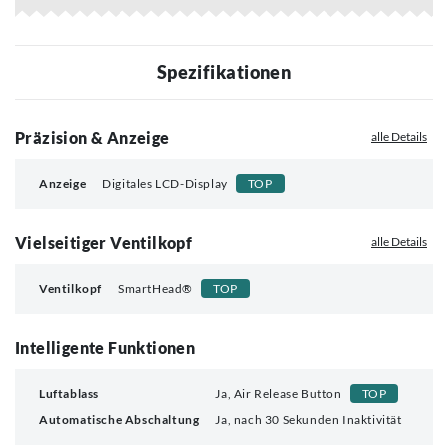
Spezifikationen
Präzision & Anzeige
alle Details
Anzeige
Digitales LCD-Display
TOP
Vielseitiger Ventilkopf
alle Details
Ventilkopf
SmartHead®
TOP
Intelligente Funktionen
Luftablass
Ja, Air Release Button
TOP
Automatische Abschaltung
Ja, nach 30 Sekunden Inaktivität