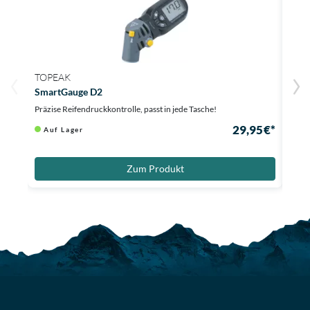
TOPEAK
TOP
SmartGauge D2
Shut
Präzise Reifendruckkontrolle, passt in jede Tasche!
Präzi
29,95 €*
Auf Lager
Au
9,96 
Zum Produkt