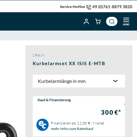
49 (0)761-8879 3820
Service-Hotline
MENÜ
SRAM
Kurbelarmset XX ISIS E-MTB
Kurbelarmlänge in mm
Wähle eine Preisoption:
Kauf & Finanzierung
300 €*
Finanzieren ab
22,00 € / Monat
mehr Infos zum Ratenkauf