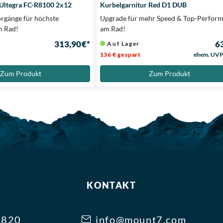
 Ultegra FC-R8100 2x12
Kurbelgarnitur Red D1 DUB
orgänge für höchste
Upgrade für mehr Speed & Top-Perfor
m Rad!
am Rad!
313,90 €*
63
Auf Lager
136 € gespart
ehem. UV
Zum Produkt
Zum Produkt
KONTAKT
3820
info@mount7.com