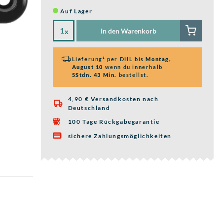
Auf Lager
In den Warenkorb
x
Lieferung¹ per DHL bis
Montag,
August 10
wenn du innerhalb
5Stdn. 43 Min.
bestellst.
4,90 € Versandkosten nach

Deutschland
100 Tage Rückgabegarantie

sichere Zahlungsmöglichkeiten
