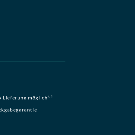
,
 Lieferung möglich¹
²
ckgabegarantie