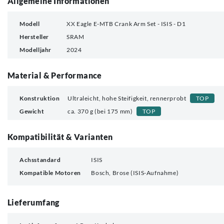
Allgemeine Informationen
Modell
XX Eagle E-MTB Crank Arm Set - ISIS - D1
Hersteller
SRAM
Modelljahr
2024
Material & Performance
Konstruktion
Ultraleicht, hohe Steifigkeit, rennerprobt
TOP
Gewicht
ca. 370 g (bei 175 mm)
TOP
Kompatibilität & Varianten
Achsstandard
ISIS
Kompatible Motoren
Bosch, Brose (ISIS-Aufnahme)
Lieferumfang