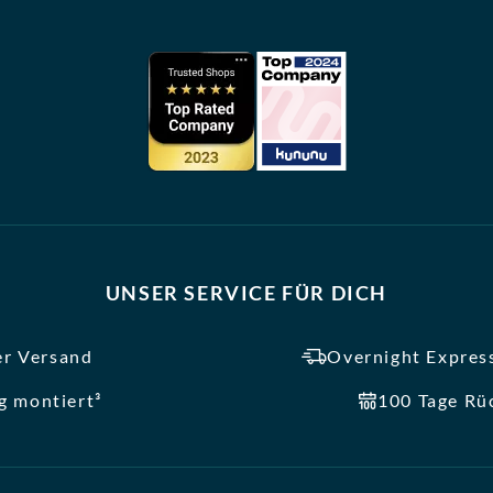
UNSER SERVICE FÜR DICH
er Versand
Overnight Express
ig montiert³
100 Tage Rü