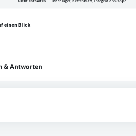
Nicht enthalten
Innenlager, Kettenblatt, Integrationskappe
f einen Blick
n & Antworten