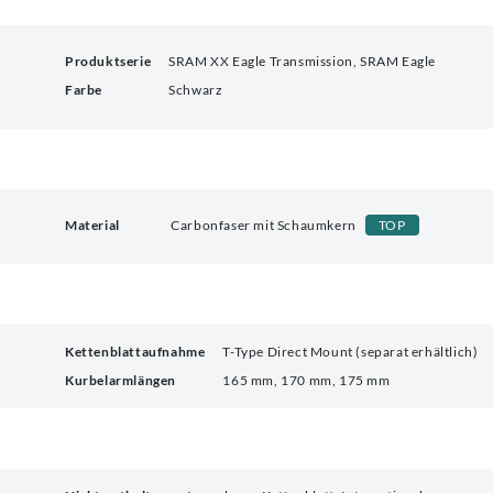
Produktserie
SRAM XX Eagle Transmission, SRAM Eagle
Farbe
Schwarz
Material
Carbonfaser mit Schaumkern
TOP
Kettenblattaufnahme
T-Type Direct Mount (separat erhältlich)
Kurbelarmlängen
165 mm, 170 mm, 175 mm